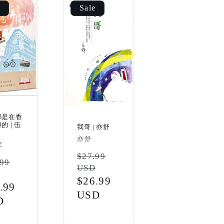
Sale
都是在香
的 | 伍
我哥 | 亦舒
Vendor:
亦舒
r:
文
Regular
$27.99
ular
.99
USD
price
ce
Sale
$26.99
e
.99
price
USD
ce
D