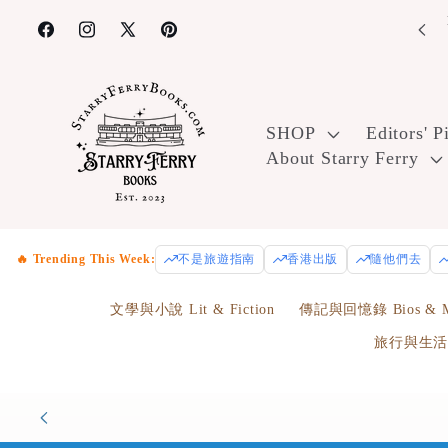
Skip to
joy free U.S. ground shipping on orders over $100! Use code
FreeShip100 at checkout.
content
Facebook
Instagram
X
Pinterest
(Twitter)
SHOP
Editors' P
About Starry Ferry
🔥 Trending This Week:
不是旅遊指南
香港出版
隨他們去
文學與小說 Lit & Fiction
傳記與回憶錄 Bios & M
旅行與生活 Tr