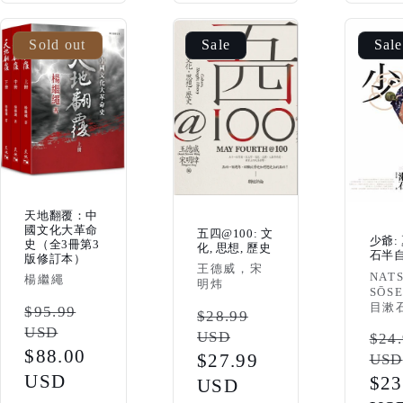
Sold out
Sale
Sale
天地翻覆：中
國文化大革命
五四@100: 文
少爺:
史（全3冊第3
化, 思想, 歷史
石半
版修訂本）
Vendor:
王德威，宋
Vendo
NAT
Vendor:
楊繼繩
明炜
SŌSE
目漱
Regular
$95.99
Regular
$28.99
USD
price
USD
Reg
$24
price
Sale
$88.00
Sale
$27.99
USD
pri
price
USD
Sal
$23
price
USD