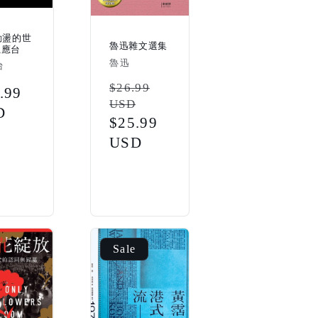
動盪的世
魯迅雜文選集
 龍應台
Vendor:
魯迅
r:
台
Regular
$26.99
ular
.99
USD
price
ce
D
Sale
$25.99
price
USD
Sale