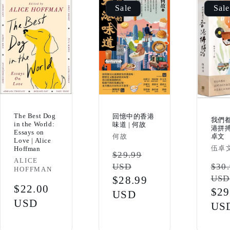
Sale
Sale
The Best Dog
回憶中的香港
我們
in the World:
味道 | 何故
港拼搏
Essays on
Vendor:
卓文
何故
Love | Alice
Vendo
伍卓
Hoffman
Regular
$29.99
Vendor:
ALICE
USD
Reg
$30
price
HOFFMAN
USD
Sale
$28.99
pri
Regular
$22.00
Sal
$29
price
USD
price
USD
pri
US