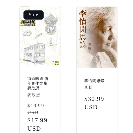
Sale
街區味道-青
李怡閒思錄
年創作文集 |
Vendor:
李怡
麥欣恩
Vendor:
麥欣恩
Regular
$30.99
Regular
$19.99
price
USD
USD
price
Sale
$17.99
price
USD