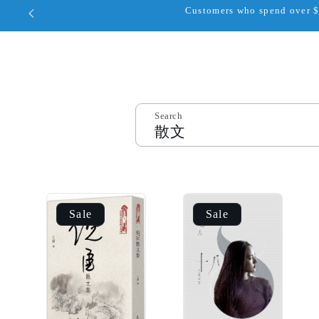
Customers who spend over $1
Search
Sale
Sale