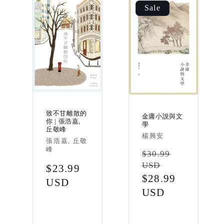
Sale
致不甘離散的
金庸小說與文
你 | 張浩嘉,
學
丘敬峰
Vendor:
楊興安
Vendor:
張浩嘉, 丘敬
峰
Regular
$30.99
USD
Regular
$23.99
price
Sale
$28.99
price
USD
price
USD