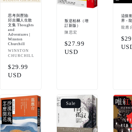
思考與歷險:
這個
邱吉爾人生散
界 -
叛逆柏林（增
文集 Thoughts
訂新版）
Vendo
龍應
and
Vendor:
陳思宏
Adventures |
Reg
$29
Winston
Regular
$27.99
Churchill
pri
US
Vendor:
price
USD
WINSTON
CHURCHILL
Regular
$29.99
price
USD
Sale