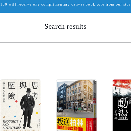
00 will receive one complimentary canvas book tote from our store
Search results