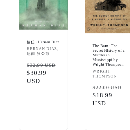
信任 - Hernan Diaz
The Barn: The
Vendor:
HERNAN DIAZ,
Secret History of a
厄南·狄亞茲
Murder in
Mississippi by
Regular
Wright Thompson
$32.99 USD
Vendor:
WRIGHT
price
Sale
$30.99
THOMPSON
price
USD
Regular
$22.00 USD
price
Sale
$18.99
price
USD