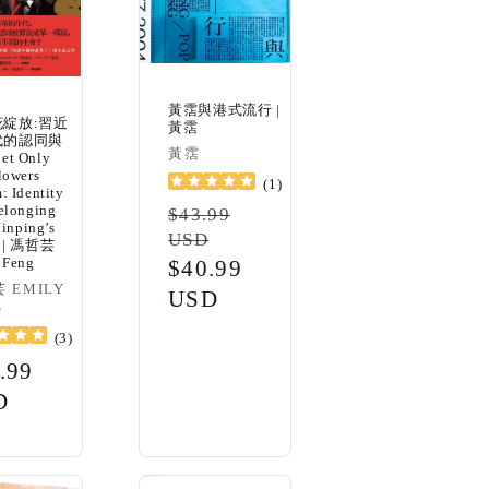
黃霑與港式流行 |
花綻放:習近
黃霑
代的認同與
Vendor:
黃霑
et Only
lowers
(
1
)
: Identity
elonging
Regular
$43.99
Jinping’s
USD
price
a | 馮哲芸
 Feng
Sale
$40.99
r:
 EMILY
price
USD
G
(
3
)
ular
.99
ce
D