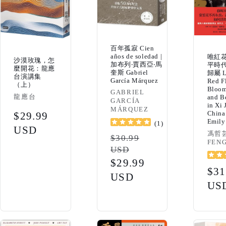
百年孤寂 Cien
años de soledad |
唯紅
沙漠玫瑰，怎
加布列‧賈西亞‧馬
平時
麼開花：龍應
奎斯 Gabriel
歸屬 L
台演講集
García Márquez
Red F
（上）
Bloom
Vendor:
GABRIEL
Vendor:
龍應台
and B
GARCÍA
in Xi 
MÁRQUEZ
Chin
Regular
$29.99
Emily
(
1
)
price
USD
Vendo
馮哲芸
Regular
$30.99
FEN
USD
price
Sale
$29.99
Reg
$31
price
USD
pri
US