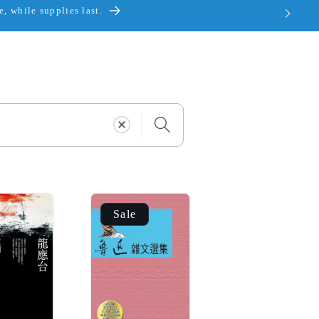
, while supplies last.
Sale