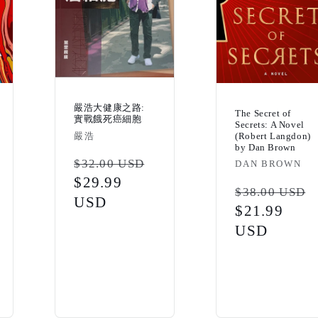
嚴浩大健康之路:
The Secret of
實戰餓死癌細胞
Secrets: A Novel
Vendor:
嚴浩
(Robert Langdon)
by Dan Brown
Regular
$32.00 USD
Vendor:
DAN BROWN
price
Sale
$29.99
Regular
$38.00 USD
price
USD
price
Sale
$21.99
price
USD