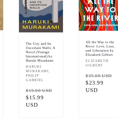
All the Way to the
The City and Its
River: Love, Loss,
Uncertain Walls: A
and Liberation by
Novel (Vintage
Elizabeth Gilbert
International) by
Haruki Murakami
Vendor:
ELIZABETH
GILBERT
Vendor:
HARUKI
MURAKAMI,
Regular
$35.00 USD
PHILIP
GABRIEL
price
Sale
$23.99
Regular
price
USD
$19.00 USD
price
Sale
$15.99
price
USD