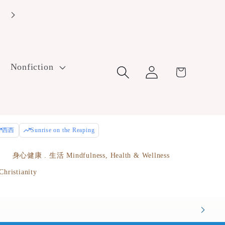
Log
Nonfiction
Cart
in
西西
Sunrise on the Reaping
e
身心健康 . 生活 Mindfulness, Health & Wellness
istianity