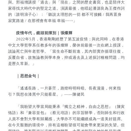
與。邢福增講授「過去」與「現在」之間的歷史書寫，也是陪伴大
家尋找大時代中的堅定之道。演講最後，他唱起潘源良為王傑作詞
的〈誰明浪子心〉：「聽說太理想的一切 都不可接觸 / 我再置身
寂寞路途 / 在那裡會有幸福 幸福⋯⋯」
疫情年代，鏡頭前揮別｜張燦輝
2022年5月，香港剛剛經歷了第五波疫情；與此同時，在香港
中文大學哲學系任教多年的張燦輝，榮休前最後一次在網上授課，
談論死亡與年老哲學。「當生命不斷前進，其內部實亦循環往復，
反覆自省，故無論教與學本身，抑或過去及上述探討種種問題，均
是歷久常新。」
｜思想金句｜
「遙遙長路，一片蒼茫，路燈時明時暗。長夜漫漫，何來指
引？我想在漆黑中只能看星。」——陳健民
「我盼望大學當局能秉承『獨立之精神，自由之思想』（陳寅
恪語）和『兼容並包』（蔡元培語）的宗旨辦學，否則師生和行政
人員不會對大學有歸屬感，大學亦不可能繼續成為一道美好筵席。
在今天艱難的環境中，持有這種盼望很可能會帶來更深的失望。但