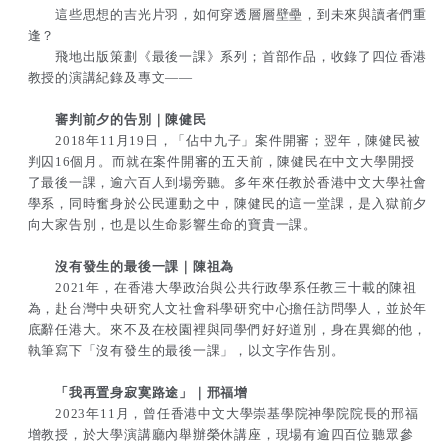
這些思想的吉光片羽，如何穿透層層壁壘，到未來與讀者們重
|
|
逢？
陳
陳
飛地出版策劃《最後一課》系列；首部作品，收錄了四位香港
健
健
教授的演講紀錄及專文——
民,
民,
審判前夕的告別｜陳健民
2018年11月19日，「佔中九子」案件開審；翌年，陳健民被
陳
陳
判囚16個月。而就在案件開審的五天前，陳健民在中文大學開授
祖
祖
了最後一課，逾六百人到場旁聽。多年來任教於香港中文大學社會
學系，同時奮身於公民運動之中，陳健民的這一堂課，是入獄前夕
為,
為,
向大家告別，也是以生命影響生命的寶貴一課。
邢
邢
沒有發生的最後一課｜陳祖為
福
福
2021年，在香港大學政治與公共行政學系任教三十載的陳祖
增,
增,
為，赴台灣中央研究人文社會科學研究中心擔任訪問學人，並於年
底辭任港大。來不及在校園裡與同學們好好道別，身在異鄉的他，
張
張
執筆寫下「沒有發生的最後一課」，以文字作告別。
燦
燦
「我再置身寂寞路途」｜邢福增
輝
輝
2023年11月，曾任香港中文大學崇基學院神學院院長的邢福
增教授，於大學演講廳內舉辦榮休講座，現場有逾四百位聽眾參