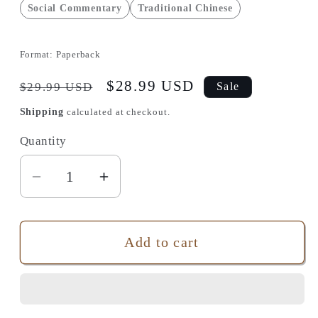
Social Commentary
Traditional Chinese
Format:
Paperback
Regular
Sale
$28.99 USD
$29.99 USD
Sale
price
price
Shipping
calculated at checkout.
Quantity
Quantity
Decrease
Increase
quantity
quantity
for
for
Add to cart
最
最
後
後
一
一
課:
課: