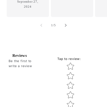
September 27,
2024
of
1
/
5
Reviews
Tap to review
:
Be the first to
Star rating
write a review