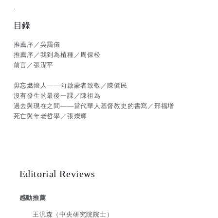
.
目錄
推薦序／吳靄儀
推薦序／我到為植種／周保松
前言／張潔平
毋忘燃燈人——向啟蒙者致敬／陳健民
沒有發生的最後一課／陳祖為
過去與現在之間——當代華人基督教史的書寫／邢福增
死亡與年老哲學／張燦輝
Editorial Reviews
感動推薦
王汎森（中央研究院院士）