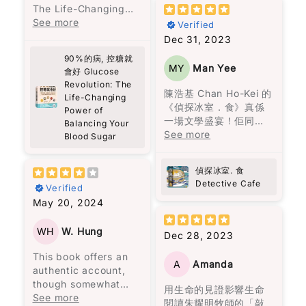
偏執的費爾南達，一生
and somehow they all
起來也十分輕鬆。
faith, and an
The Life-Changing
只顧著名聲，親手毀了
connect through
unyielding fight for
Power of Balancing
See more
Verified
自己的女兒，也從不懊
Theo. It’s not perfect
然而，這一次，柯琳‧胡
freedom.
Your Blood Sugar》這
Dec 31, 2023
悔，一生都要活在自我
or ideal—it’s messy, a
佛想要講述的不僅僅是
本書，收穫真是非常
的體面與狂熱的宗教
bit random, but
90%的病, 控糖就
愛情，還包括在愛錯了
As Western media
大！
MY
Man Yee
中。
會好 Glucose
warm. You start to
人之後，王子和公主過
often overlooks Hong
Revolution: The
feel that sense of
著怎樣的生活。她殘酷
Kong’s plight, this
作為一個日常行程非常
陳浩基 Chan Ho-Kei 的
家族中的男性，一生都
Life-Changing
community, just from
而真實地描繪了家庭暴
book is essential
緊湊的人，之前經常面
《偵探冰室．食》真係
Power of
在冒險與探索，沉溺於
people showing up
力，而我最欣賞的是，
reading. Pick up a
對能量波動的問題，尤
一場文學盛宴！佢同其
Balancing Your
情慾，同時在建立卻又
and caring a little
她同時呈現了兩人在一
copy, and share it
其是在下午時段，總是
他八位香港作家一齊合
See more
Blood Sugar
在破壞，到了年老在品
more.
起的美好時光，使離開
widely to shed light
需要依靠咖啡來保持清
煮呢份美味嘅推理大
嘗孤獨與回憶。
Some parts made me
變得比外人想像的更加
on a story that
醒。但這些短暫的提神
餐，每個故事就似一味
reflect more than I
困難。
偵探冰室. 食
deserves greater
效果常常伴隨著更嚴重
正宗嘅港式佳餚，令人
《百年孤寂》讀的是什
expected. About
Detective Cafe
attention.
的疲憊和煩躁。
Verified
回味無窮。陳浩基呢位
麼？是人生。年輕的熱
grief, about
書中所描述的身體傷害
May 20, 2024
大廚以《手足》一故事
情，中年的矛盾，老年
forgiveness, about
當然是不可原諒的，但
書中的建議非常實用，
入菜，以灣仔老牌德國
的孤獨。
choosing to love
大部分的暴力是無形的
比如建議先吃沙拉再吃
菜館「茜茜餐廳」為廚
WH
W. Hung
Dec 28, 2023
people even when it’s
傷害。用言語貶低、冷
主餐，還有避免空腹吃
房，將難以拍得嘅兄弟
not easy. It’s not
漠如同遺棄、情緒的喜
高糖食物。我開始實施
This book offers an
情仇烹調得淋漓盡致。
heavy in an
A
Amanda
怒無常等，這些都會造
這些方法後，發現能量
authentic account,
而《唐人街肉醬意粉藏
overwhelming way,
成幾乎不可逆的傷害，
水平變得更加穩定，下
though somewhat
屍案》由神秘作家黑貓C
用生命的見證影響生命
but it stays with you.
且難以展示給他人看，
午的疲憊感也消失了。
lengthy, from a
See more
主理，以一道焗肉醬意
閱讀朱耀明牧師的「敲