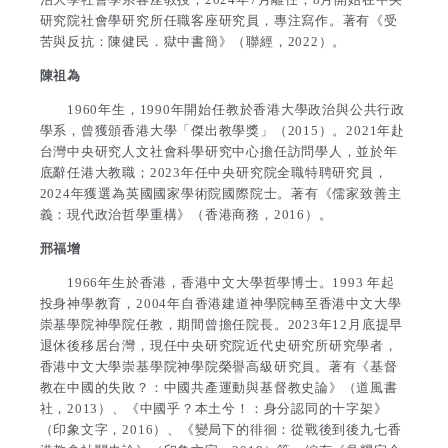
研究院社會學研究所任職客座研究員，專注寫作。著有《受
苦與反抗：陳健民．獄中書簡》（聯經，2022）。
陳祖為
1960年生，1990年開始任教於香港大學政治與公共行政
學系，曾獲頒香港大學「傑出教學獎」（2015）。2021年赴
台灣中央研究人文社會科學研究中心擔任訪問學人，並於年
底辭任港大教職；2023年任中央研究院全職特聘研究員，
2024年獲選為英國國家學術院國際院士。著有《儒家致善主
義：現代政治哲學重構》（香港商務，2016）。
邢福增
1966年生於香港，香港中文大學哲學博士。1993 年起
投身神學教育，2004年自香港建道神學院轉至香港中文大學
崇基學院神學院任教，期間曾擔任院長。2023年12月底提早
退休後移居台灣，現任中央研究院近代史研究所研究學者，
香港中文大學崇基學院神學院榮譽高級研究員。著有《基督
教在中國的失敗？：中國共產運動與基督教史論》（道風書
社，2013）、《中國乎？本土兮！：身分認同的十字架》
（印象文字，2016）、《變局下的徘徊：從戰後到後九七香