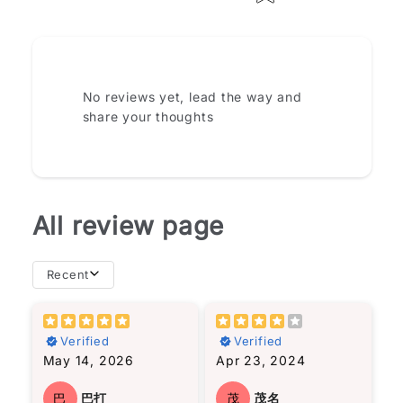
How do you like this item?
No reviews yet, lead the way and
share your thoughts
All review page
Recent
importance of
且相似。然而，我從書
resilience in the face
中的經歷中得出的結論
Verified
Verified
of adversity. If you're
是，不必太在意這些關
May 14, 2026
Apr 23, 2024
looking for a
係，看他們的經歷就足
compelling read that
夠了。
will leave you
巴
巴打
茂
茂名