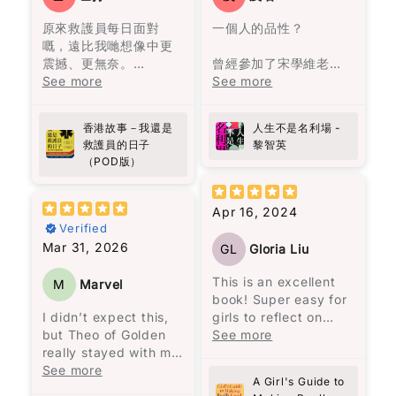
inspired, "Selma" is
故事圍繞著一個在沼澤
原來救護員每日面對
一個人的品性？
definitely worth
旁的村莊——馬孔多的
嘅，遠比我哋想像中更
picking up.
興衰與沒落，從第一位
震撼、更無奈。
Star rating
曾經參加了宋學維老師
奧雷里亞諾帶領一群人
作者用真實經歷寫出香
See more
的線上課程，聽到他對
See more
來到此地，決定在這裡
港最前線故事，有血有
《蘋果日報》的批評和
Name
*
建立村莊。
肉，睇完會更加明白生
對黎智英的讚揚，於是
香港故事－我還是
人生不是名利場 -
命同人性。
決定找來《人生不是名
一開始我不太適應這種
Email
救護員的日子
黎智英
向救護員致敬!
利場》一書閱讀。這本
說書人的敍述方式。但
（POD版）
書共收錄了58篇散文，
是隨著閱讀的進行，我
分為兩部分，第一部分
被流暢無阻的敍述方式
Feedback
*
是32篇關於人生感悟的
所吸引，人物視角轉換
Apr 16, 2024
文章，第二部分是26篇
無間斷，是一次非常愉
Verified
時事評論。這本書沒有
快的閱讀體驗，讓我完
Mar 31, 2026
GL
Gloria Liu
傳統的序言或導讀，讓
全沉浸在馬孔多興衰與
讀者可以與作者對話，
奧雷里亞諾一家的經歷
This is an excellent
M
Marvel
重新認識黎智英。
之中。
book! Super easy for
Write 50 more characters and upload 1 more
I didn’t expect this,
girls to reflect on
10%
photos review for
OFF discount
黎智英將自己七歲時的
馬奎斯的敍述風格給我
but Theo of Golden
what they are, who
See more
經歷與兒子的相比，認
一種既沉重又魔幻的氛
really stayed with me.
they are, their actions
為“No pain no gain的
圍，就像一位老者在一
There’s something
See more
and feelings.
人生哲理只是老生常談
A Girl's Guide to
個寂靜的夜晚，依著一
about Theo… the way
Elizabeth George is
Add files