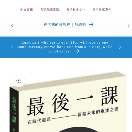
中文書庫
各類翻譯書籍
香港社會文化
香港作家系列
香港我的愛與痛 | 顏純鈎
Custome
凡購物滿$100即可獲得本店精美帆布書袋一個，送完即
complimen
止。
Skip to
product
information