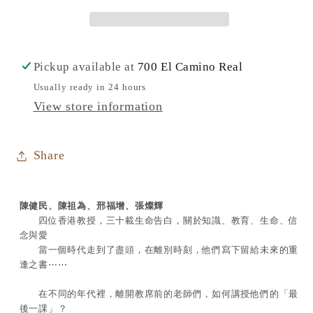
在
在
時
時
代
代
Pickup available at
700 El Camino Real
盡
盡
Usually ready in 24 hours
頭，
頭，
View store information
留
留
給
給
Share
未
未
來
來
陳健民、陳祖為、邢福增、張燦輝
的
的
四位香港教授，三十載生命告白，關於知識、教育、生命、信
念與愛
重
重
當一個時代走到了盡頭，在離別時刻，他們寫下留給未來的重
逢
逢
逢之書⋯⋯
之
之
在不同的年代裡，離開教席前的老師們，如何講授他們的「最
書
書
後一課」？