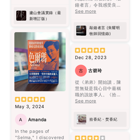
心靈上的痛苦更加深
之前經常需要喝咖啡來
secretary who
粉揭示茶餐廳嘅不可告
鐘者言」令我感受良
Also… random side
刻。
應付疲勞的情況，現在
attended a significant
人嘅秘密，真係啱啱好
多。當中遇上生命的挫
See more
effect: this book
廬山會議實錄（最
幾乎不再發生了，而腹
political meeting
味又出奇制勝。其他嘅
折一次一次的教訓學習
made me curious
新增訂版）
書中主人公莉莉·布隆離
部的改善也非常明顯！
called by Chairman
故事都唔使話，就係味
經歷細緻的分享，亦成
about Port wine
開了那個打她的男人，
Mao at Lushan.
蕾嘅一場奇妙之旅，啲
敲鐘者言 (朱耀明
為我的指南。朱牧加
Anyway, I don’t want
並打破了母親相同命運
作為亞洲人，我知道自
Initially intended to
懸疑、驚悚、笑料就似
牧師回憶錄)
油！💪🏻
to give too much
的循環。
己面對糖尿病的風險比
address
佐料一樣，調配得恰到
away. But this is one
其他族群更高。 這本書
administrative
好處。呢本書唔單止係
of those books that
閱讀完這本書後，我感
不僅幫助我穩定血糖，
shortcomings, the
食神樂園，更係陳浩基
doesn’t just end when
到獲得了面對生命痛苦
Dec 28, 2023
還激勵我更加注重健
meeting escalated
同其他作家嘅文學饗
you finish it. It kind of
的勇氣，將自己視作生
康，並且能在繁忙的生
into a political storm
宴，睇得過癮又回味無
follows you for a
命中最愛的人，並思考
活中輕鬆融入這些簡單
古
古碧玲
following a letter from
窮。
while.
如何最愛待自己。這本
而有效的策略。如果你
General Peng Dehuai,
書教會我們，愛是要找
從《弟弟》開始讀，陳
跟我一樣忙碌，又擔心
who criticized many
I don’t have many
一個願意一直陪伴、支
慧無疑是我心目中最稱
糖尿病風險，這本書真
of Mao's policies. The
“favorite books”… but
持並灌溉你的人，而不
職的說故事人。《拾香
的是值得一讀！
book provides a
this one is definitely
是將你視為可隨時擁有
紀 焚香紀》寫九七前的
See more
revealing glimpse into
on the list now.
May 3, 2024
的物品。
香港，所有故事與大事
the internal political
紀連結，照常不炫技，
struggles within the
花朵盛開了，正如智者
寫得讓人在新聞中的事
A
Amanda
拾香紀・焚香紀
top echelons of the
巴觀所說："當你喜歡上
件驚心動魄，回不去的
Chinese Communist
In the pages of
一朵花，你摘下它；當
原由來自香港的爸爸媽
Party. However,
"Selma," I discovered
你愛上一朵花，你天天
媽們的作為與不作為。
readers should