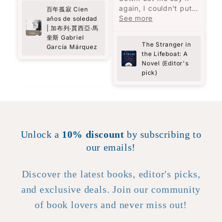
though I was right
始閱讀之前，我閱讀了
again, I couldn't put
百年孤寂 Cien
there with Selma,
一些書評，大致了解這
it down.
See more
años de soledad
experiencing her
是與拉丁美洲的歷史有
To be honest, I feel
| 加布列‧賈西亞‧馬
struggles and
關，而許多人建議閱讀
like the less said
奎斯 Gabriel
triumphs firsthand.
前準備好紙筆，因為人
The Stranger in
García Márquez
about the story the
This book is a
名複雜又相似，很難記
the Lifeboat: A
better. You get all
powerful reminder of
住誰是誰。
Novel (Editor's
you need to know
the strength we all
pick)
from the book
possess and the
確實，書中的人名長而
description. It's such
an engrossing story,
so visceral, so real.
It's more of an
experience than a
Unlock a
10% discount
by subscribing to
story. Highly, highly
our emails!
recommended!
Discover the latest books, editor's picks,
and exclusive deals. Join our community
of book lovers and never miss out!