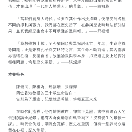
我確信，唯有堅持以這種精神辦學，大學才能顯出她的氣節和價
值，才會出現『一代新人勝舊人』的景象。」——陳祖為
「當我們廁身大時代，並要在其中作出抉擇時，便感受到各種
不同的掙扎與張力。我們都在歷史當下，在參與歷史時無法預知結
果，並真實經歷生命中不可承受的重與輕。」——邢福增
「我教學數十載，至今猶回頭與眾探討死亡、年老、生命意義
等問題，正是兼有孔子與艾略特之言。當生命不斷前進，其內部實
亦循環往復，反覆自省，故無論教與學本身，抑或過去及上述探討
種種問題，均是歷久常新。」——張燦輝
本書特色
陳健民、陳祖為、邢福增、張燦輝
四位香港教授的三十載生命告白：
告別為了重逢，記憶就是希望，耕種直至未來
在時代亂流裡，他們離開教席，卻留下見證。書中有逾百人的
告別演講全紀錄，也有因倉促離別而執筆寫下「沒有發生的最後一
課」。時代會倒退，潮流會瓦解，歷史在重演，但有一堂課將永遠
留在心裡，歷久常新。