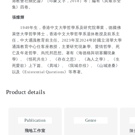
港教會社關史論》（印象文字，2018）等；編有《吳耀宗全
集》四卷。
張燦輝
1949年生，香港中文大學哲學系及研究院畢業，德國佛
萊堡大學哲學博士，香港中文大學哲學系退休教授及前系主
任，中大通識教育前主任。2023年至2024年於國立清華大學
通識教育中心任客座教授，主要研究現象學、愛情哲學、死
亡及年老哲學、烏托邦思想。著有《海德格與胡塞爾現象
學》、《悟死共生》、《存在之思》、《為人之學》、《生
死愛欲》上下篇、《異域》、《我城存歿》、《山城滄桑》
以及《Existential Questions》等專著。
Product details
Publication
Genre
飛地工作室
陳