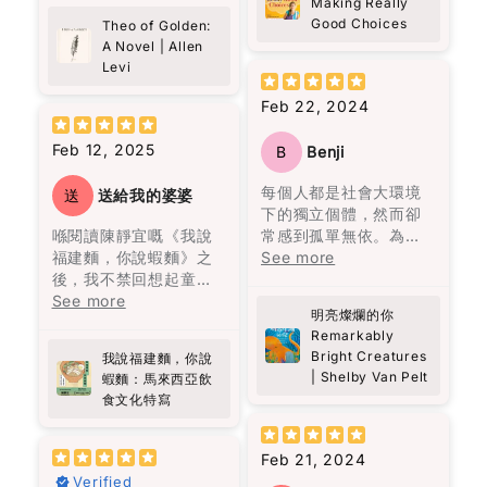
的迷信。”（頁25）他強
Making Really
盞忽明忽暗的燭光，悠
he’s written feels
excellent at
(Accepts .gif, .jpg, .png and 5MB limit)
Good Choices
調，造就一個人的不是
Theo of Golden:
悠地回憶著一個已被人
almost unreal, but in
reflecting, while girls
A Novel | Allen
經歷，而是人格特質。
遺忘的村莊。低沉的嗓
a good way. Like
all over can follow
Levi
例如，他到香港後很少
Cancel
Submit
音、悲慘的氣息、熾熱
someone you wish
God and become a
看中文書，因為“學英文
的慾望、漫長的孤獨，
actually exists. At
better person with a
Feb 22, 2024
有飯吃，有空只會拿著
都在老者的話語間一一
one point I even
better childhood! I
英文書刨，有飯吃緊
呈現，那個曾經繁榮一
thought—this is like
really recommend this
Feb 12, 2025
B
Benji
要。”（頁37）他的批判
時的地方，最終終歸沉
looking at “the face
book!!!
性思考、功利而不唯
寂，敵不過自然的摧
of heaven.” And yes,
每個人都是社會大環境
送
送給我的婆婆
利、專注自律，都顯示
毀。
I kind of hope this
下的獨立個體，然而卻
了他的人格特質。
becomes a movie
喺閱讀陳靜宜嘅《我說
常感到孤單無依。為了
故事述說了奧雷里亞諾
someday.
福建麵，你說蝦麵》之
擺脫這份寂寞，我們努
See more
雖然黎智英自述讀書不
四代人的人生。從出生
後，我不禁回想起童年
力建立情感依賴，包括
多，但他的用字遣詞仍
到死亡，從建立到衰
It’s the debut novel
嘅美好回憶。每逢放
See more
朋友、伴侶、家人等。
值得借鑒。例如，“風平
敗，從熱鬧到孤獨。很
by Allen Levi, and
明亮燦爛的你
學，原籍福建的婆婆總
然而，當這些依賴消失
浪靜嘻嘻哈哈你看不到
多人說四代人的名字為
Remarkably
knowing he didn’t
會準備熱騰騰嘅福建
時，內心彷彿被陰雲籠
一個人的底蘊，只有到
何都要起一樣的，在我
Bright Creatures
come from a typical
我說福建麵，你說
麵，嗰股熟悉嘅香味，
罩，心靈變得陰霾。寂
了困境逼迫下你才看見
看來，這是一代又一代
| Shelby Van Pelt
蝦麵：馬來西亞飲
writing background
好似時光倒流咁，令我
寞、孤獨、渴望疏離成
一個人性格的真情流
人在重覆著類似的經
食文化特寫
(he was a songwriter
又重新感受到當時嘅溫
為我們的現實。儘管如
露。”（頁209）這句話
歷。每一代的人都像在
and a lawyer)
暖同幸福。
此，只需要一點點的善
可以做為“疾風知勁
重覆著上一代的經歷，
somehow makes it
意和慈悲，就能為多年
Feb 21, 2024
草”的白話改寫。在他的
但最終都以失敗衰亡告
more special. You can
呢本書唔單止係講述福
的陰霾帶來一絲陽光。
Verified
文字中，還能感受到視
終。