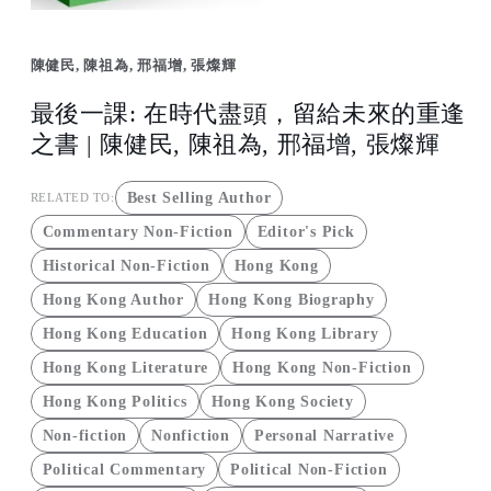
Open
media
1
陳健民, 陳祖為, 邢福增, 張燦輝
in
modal
最後一課: 在時代盡頭，留給未來的重逢
之書 | 陳健民, 陳祖為, 邢福增, 張燦輝
Best Selling Author
RELATED TO:
Commentary Non-Fiction
Editor's Pick
Historical Non-Fiction
Hong Kong
Hong Kong Author
Hong Kong Biography
Hong Kong Education
Hong Kong Library
Hong Kong Literature
Hong Kong Non-Fiction
Hong Kong Politics
Hong Kong Society
Non-fiction
Nonfiction
Personal Narrative
Political Commentary
Political Non-Fiction