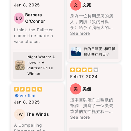
feel that it wasn’t
建麵同蝦麵嘅歷史同文
覺與味覺的描寫，如“與
Jan 8, 2025
文
文苑
written to impress—it
化，佢深入探討咗馬來
主角托娃的過去充滿悲
她走在街上路人的注目
無論如何努力，既定的
feels personal.
西亞獨特嘅飲食文化，
傷，如同一層沉重的陰
Barbara
身為一位長期患病的病
禮下，我恍若走進時光
命運從一開始就注定
BO
尤其係呢兩種麵嘅起源
霾籠罩她的生命。她內
O’Connor
人，閱讀《狼的日與
隧道，聞到四十多年
了，這是一種非常悲觀
What surprised me
同演變。對我嚟講，好
心的孤獨讓人感到共
夜》給予了我極大的慰
前，紐約心儀的女生透
的想法，但也是作者想
I think the Pulitzer
most is how the book
像係一段旅程，帶領我
鳴。卡麥隆雖然外表像
藉，感覺自己在漫漫治
See more
發的氣味。”（頁261）
要傳達的信息，這與他
committee made a
quietly changes the
穿越咗過去，重新認識
個噗攏貢，但他深處的
療的道路上並不孤單。
居住的拉丁美洲的歷史
wise choice.
way you think. It’s
自己嘅家鄉味。
幽默、善良和不屈不撓
感謝作者方肯勇敢的分
在《自己的聲音》一文
密切相關。
not dramatic or fast-
狼的日與夜-和紅斑
的態度，就像微小的火
享，尤其是她內心世界
中，他強調：“別人要看
paced, but it makes
狼瘡共存的日子
陳靜宜以細膩又生動嘅
花，等待一個善意和信
的痛苦，掙扎及堅持。
Night Watch: A
的我做到又怎麼樣？又
這一家人從一開始就被
you pause. I caught
筆觸，描寫咗馬來西亞
任的時刻，成為他人的
我強烈推薦這本書給所
novel - A
不是我要說的話，是我
詛咒。第一代的何塞與
myself thinking…
多元文化嘅飲食特色，
明亮指引。章魚的溫柔
Pulitzer Prize
有曾經歷病痛、正在與
裝著說的。說的不是我
烏爾蘇拉是近親結婚，
when was the last
仲透過比較台灣同周邊
彷彿陽光穿透了那些陰
Winner
疾病抗爭的人，以及他
的聲音，是別人要聽的
何塞甚至因此殺了人，
Feb 17, 2024
time I actually looked
國家嘅相似食物，讓我
雲，為這兩個人帶來光
們的家人和朋友。細讀
話。其實我要追求的，
經常看見被殺的鬼魂，
at people properly?
更加深刻咁理解咗唔同
明。然而，這光明需要
這本書，你將更深刻地
是找出自己的聲
良心不安，離開了原本
Not just passing by,
美
美儀
地區嘅美食風味。
人們願意向前走，才能
理解他們的感受和心路
音。”（頁178）他提
居住的村莊，才有了馬
but really noticing
Verified
真正看清。
歷程。病患的路上有同
出，找到自己的聲音並
孔多的建立。烏爾蘇拉
這本書以淺白且幽默的
them, being present,
雖然我婆婆而家已經唔
Jan 8, 2025
路人一起同行支持極為
不容易，這反映了修辭
曾見過近親結婚會生出
筆調，描寫了一位失去
being kind.
喺度, 但係透過閱讀完呢
就如同我們每個人一
重要。
的重要性。
豬尾巴的嬰兒，她一直
摯愛的女性托娃和一隻
本書，我不單止重溫咗
樣，過去可能充滿傷
TW
The Winds
被這個陰影籠罩，到了
北太平洋巨型章魚馬塞
See more
Theo has this way of
婆婆嘅味道，更加對馬
痕，但唯有願意信任和
在《機會與時勢》一文
他們最後的一代，也真
勒斯之間的不尋常友
listening—like really
A Compelling
來西亞嘅飲食文化有咗
持續前進，才能發現光
中，黎智英認為“機會不
的生出了一個豬尾巴的
誼。托娃在水族館工
listening. No agenda,
Biography of a