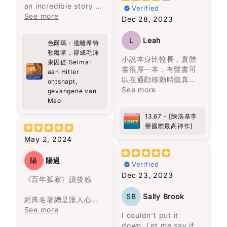
an incredible story of
灌溉它。" 最終，愛是要
開卷啟頁就放不下的
Verified
approach it with a
resilience and
See more
找一個願意一直灌溉你
書。
Dec 28, 2023
degree of skepticism,
strength that left me
的人，而不是把你當成
as the author is a
deeply moved.
可以隨意擁有的人。
party member and
L
Leah
色爾瑪：逃離希特
Selma's journey,
may not adopt a
勒魔掌，卻成毛澤
surviving the horrors
小說本身比較長，實體
critical perspective.
東囚徒 Selma:
of both Hitler's and
書很厚一本，有聲書可
Despite this, the book
aan Hitler
Mao's regimes, is a
以在通勸移動時聽真的
is a valuable read for
ontsnapt,
testament to the
很方面。故事本身相當
See more
those interested in
gevangene van
human spirit's ability
吸引，作者穿插了不少
the dynamics of
Mao
to endure even the
香港的時空背景。朗讀
Chinese communist
13.67 - [陳浩基享
darkest of times.
者的表達亦另故事更精
leadership, their
譽國際最高神作]
What struck me most
彩。
interrelationships,
was Selma's choice
May 2, 2024
and their thought
to stay, despite the
processes.
opportunity to
陽
陽過
Verified
escape, and her
Dec 23, 2023
unwavering
《百年孤寂》讀後感
determination to
SB
Sally Brook
persevere. Through
經典名著總是讓人心生
Carolijn Visser's vivid
敬畏，因為害怕讀不懂
See more
I couldn't put it
storytelling, I felt as
而感到有些迷茫。在開
down. Let me say if