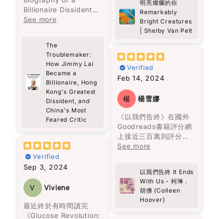
更深入嘅認識。每一口
明。這本書以成熟的筆
明亮燦爛的你
等於時勢”。他指出，儘
嬰兒。
作，發現馬塞勒斯竟然
no rushing. Just fully
Billionaire Dissident
福建麵同蝦麵，唔單止
調呈現溫馨的故事，深
Remarkably
管機會存在，但外部環
了解她三十年前兒子失
there. And it made
Mark Clifford’s
See more
係滋味，更係背後嘅故
具推薦價值。
Bright Creatures
境也是成功的關鍵因
魔幻寫實主義是這本書
蹤的秘密，牠成為她生
me realize how rare
account of Jimmy
事同情感，呢本書帶俾
| Shelby Van Pelt
素。他還強調，失敗可
最讓人迷醉的地方，來
活中的陪伴和知己。
that is.
Lai’s extraordinary
我嘅係親切的回憶。
以讓人成熟，並且強調
歷不明的子彈穿透了一
The
There’s also this idea
life offers more than
了社交的重要性，這一
名兒子的頭顱，血有意
Troublemaker:
這段不尋常的友誼讓人
in the book about
just the story of a
切都表明了他的智慧和
識地流經數里流到山下
How Jimmy Lai
深受觸動，作者以馬塞
small acts of
Verified
man—it’s also a vivid
洞察力。
Became a
的廚房尋找母親。飛升
勒斯的視角，揭示人類
kindness—he calls
exploration of Hong
Feb 14, 2024
Billionaire, Hong
上天空的美人兒。不能
的情感、脆弱和堅強。
them “bestowals.”
Kong’s history and
總之，這本書不僅提供
Kong's Greatest
洗掉的灰燼十字。與鬼
書中以輕鬆的方式表達
Nothing big or showy,
struggles. From Lai’s
楊
楊雪娜
Dissident, and
了黎智英的見解，還讓
魂相伴聊天等等。
深沉的情感，讓讀者在
just thoughtful
arrival in the 1960s
China's Most
讀者重新思考人生的意
笑聲中感受到生命的溫
gestures for people
《以我們告終》在國外
as a 12-year-old
Feared Critic
義，並反思自己的價值
故事沒有主角，家族中
暖。書中的馬塞勒斯透
who might be
Goodreads書籍評分網
refugee from
觀。
的每一位成員也是主
過各種方式，傳達真相
struggling. I liked
上接近三百萬則評分，
mainland China,
角。烏爾蘇拉的堅毅支
給托娃，填補了她內心
that a lot. It feels
高達4.2顆星的高評價，
See more
working in a clothing
撐著整個家族，阿瑪蘭
的空洞，最終拯救了最
very real, and also
這種受歡迎的原因可能
factory, to his current
Verified
旦深刻的仇恨與懊悔讓
寂寞的她。
something we can
是因為柯琳‧胡佛是一位
status as Hong
Sep 3, 2024
她一生都無法接受愛
以我們告終 It Ends
actually do.
擅長寫浪漫言情小說的
Kong’s most
情。沉默的上校打了三
With Us - 柯琳．
真誠推介給各位讀者。
作家。她筆下的愛情與
prominent political
V
Viviene
胡佛 (Colleen
十二場戰爭，戰爭將他
The story is built
邂逅充滿了每個女生都
prisoner, the book
Hoover)
扭曲成一個無情的人，
around a group of
曾經幻想過的美好情
captures a journey
最近終於有時間讀完
再也無法與家人相處。
very different people,
節，情節吸引人，閱讀
marked by resilience,
《Glucose Revolution: