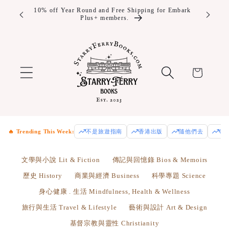
Skip to
10% off Year Round and Free Shipping for Embark
Enjoy fre
Plus+ members.
Us
content
Cart
🔥 Trending This Week:
不是旅遊指南
香港出版
隨他們去
Od
文學與小說 Lit & Fiction
傳記與回憶錄 Bios & Memoirs
歷史 History
商業與經濟 Business
科學專題 Science
身心健康 . 生活 Mindfulness, Health & Wellness
旅行與生活 Travel & Lifestyle
藝術與設計 Art & Design
基督宗教與靈性 Christianity