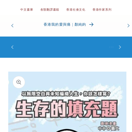
中文書庫
各類翻譯書籍
香港社會文化
香港作家系列
香港我的愛與痛 | 顏純鈎
Custome
凡購物滿$100即可獲得本店精美帆布書袋一個，送完即
complimen
止。
Skip to
product
information