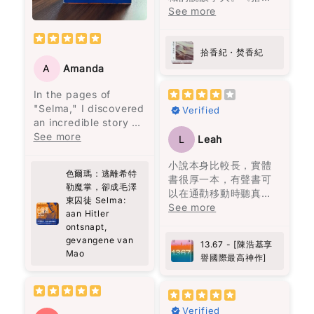
如何最愛待自己。這本
而有效的策略。如果你
who criticized many
of those books that
紀 焚香紀》寫九七前的
See more
書教會我們，愛是要找
跟我一樣忙碌，又擔心
of Mao's policies. The
doesn’t just end when
香港，所有故事與大事
一個願意一直陪伴、支
糖尿病風險，這本書真
book provides a
you finish it. It kind of
紀連結，照常不炫技，
持並灌溉你的人，而不
的是值得一讀！
revealing glimpse into
follows you for a
寫得讓人在新聞中的事
拾香紀・焚香紀
是將你視為可隨時擁有
the internal political
while.
件驚心動魄，回不去的
A
Amanda
的物品。
struggles within the
原由來自香港的爸爸媽
top echelons of the
I don’t have many
In the pages of
媽們的作為與不作為。
花朵盛開了，正如智者
Chinese Communist
“favorite books”… but
"Selma," I discovered
開卷啟頁就放不下的
Verified
巴觀所說："當你喜歡上
Party. However,
this one is definitely
an incredible story of
書。
一朵花，你摘下它；當
readers should
on the list now.
resilience and
See more
L
Leah
你愛上一朵花，你天天
approach it with a
strength that left me
灌溉它。" 最終，愛是要
degree of skepticism,
deeply moved.
小說本身比較長，實體
找一個願意一直灌溉你
as the author is a
色爾瑪：逃離希特
Selma's journey,
書很厚一本，有聲書可
的人，而不是把你當成
party member and
勒魔掌，卻成毛澤
surviving the horrors
以在通勸移動時聽真的
可以隨意擁有的人。
may not adopt a
東囚徒 Selma:
of both Hitler's and
很方面。故事本身相當
See more
critical perspective.
aan Hitler
Mao's regimes, is a
吸引，作者穿插了不少
Despite this, the book
ontsnapt,
testament to the
香港的時空背景。朗讀
gevangene van
is a valuable read for
13.67 - [陳浩基享
human spirit's ability
者的表達亦另故事更精
Mao
those interested in
譽國際最高神作]
to endure even the
彩。
the dynamics of
darkest of times.
Chinese communist
What struck me most
leadership, their
was Selma's choice
Verified
interrelationships,