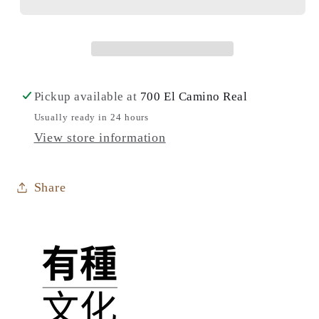
漫
漫
畫：
畫：
生
生
存
存
的
的
Pickup available at
700 El Camino Real
填
填
Usually ready in 24 hours
充
充
View store information
題》-
題》-
如
如
Share
何
何
在
在
生
生
命
命
的
的