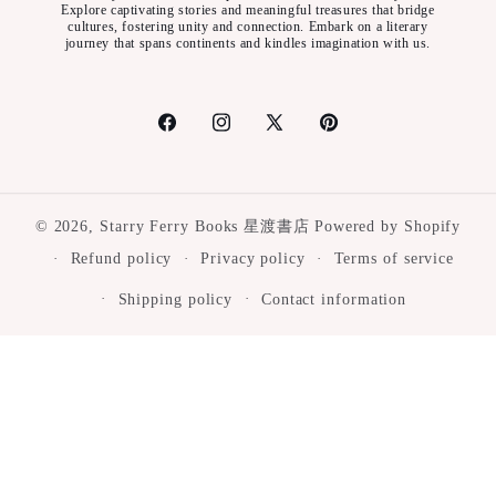
Explore captivating stories and meaningful treasures that bridge
cultures, fostering unity and connection. Embark on a literary
journey that spans continents and kindles imagination with us.
Facebook
Instagram
X
Pinterest
(Twitter)
© 2026,
Starry Ferry Books 星渡書店
Powered by Shopify
Refund policy
Privacy policy
Terms of service
Shipping policy
Contact information