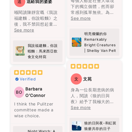
每個人都是社會大環境
音、悲慘的氣息、熾熱
送
送給我的婆婆
要。”（頁37）他的批判
of heaven.” And yes,
下的獨立個體，然而卻
的慾望、漫長的孤獨，
性思考、功利而不唯
I kind of hope this
喺閱讀陳靜宜嘅《我說
常感到孤單無依。為了
都在老者的話語間一一
利、專注自律，都顯示
becomes a movie
福建麵，你說蝦麵》之
擺脫這份寂寞，我們努
See more
呈現，那個曾經繁榮一
了他的人格特質。
someday.
後，我不禁回想起童年
力建立情感依賴，包括
時的地方，最終終歸沉
嘅美好回憶。每逢放
See more
朋友、伴侶、家人等。
寂，敵不過自然的摧
雖然黎智英自述讀書不
明亮燦爛的你
It’s the debut novel
學，原籍福建的婆婆總
然而，當這些依賴消失
毀。
多，但他的用字遣詞仍
Remarkably
by Allen Levi, and
會準備熱騰騰嘅福建
時，內心彷彿被陰雲籠
值得借鑒。例如，“風平
Bright Creatures
我說福建麵，你說
knowing he didn’t
麵，嗰股熟悉嘅香味，
罩，心靈變得陰霾。寂
故事述說了奧雷里亞諾
浪靜嘻嘻哈哈你看不到
| Shelby Van Pelt
蝦麵：馬來西亞飲
come from a typical
好似時光倒流咁，令我
寞、孤獨、渴望疏離成
四代人的人生。從出生
一個人的底蘊，只有到
食文化特寫
writing background
又重新感受到當時嘅溫
為我們的現實。儘管如
到死亡，從建立到衰
了困境逼迫下你才看見
(he was a songwriter
暖同幸福。
此，只需要一點點的善
敗，從熱鬧到孤獨。很
一個人性格的真情流
and a lawyer)
意和慈悲，就能為多年
多人說四代人的名字為
露。”（頁209）這句話
somehow makes it
呢本書唔單止係講述福
的陰霾帶來一絲陽光。
何都要起一樣的，在我
文
文苑
Verified
可以做為“疾風知勁
more special. You can
建麵同蝦麵嘅歷史同文
看來，這是一代又一代
草”的白話改寫。在他的
feel that it wasn’t
化，佢深入探討咗馬來
Barbara
主角托娃的過去充滿悲
人在重覆著類似的經
身為一位長期患病的病
BO
文字中，還能感受到視
written to impress—it
西亞獨特嘅飲食文化，
傷，如同一層沉重的陰
歷。每一代的人都像在
O’Connor
人，閱讀《狼的日與
覺與味覺的描寫，如“與
feels personal.
尤其係呢兩種麵嘅起源
霾籠罩她的生命。她內
重覆著上一代的經歷，
夜》給予了我極大的慰
I think the Pulitzer
她走在街上路人的注目
同演變。對我嚟講，好
心的孤獨讓人感到共
但最終都以失敗衰亡告
藉，感覺自己在漫漫治
See more
committee made a
禮下，我恍若走進時光
What surprised me
像係一段旅程，帶領我
鳴。卡麥隆雖然外表像
終。
療的道路上並不孤單。
wise choice.
隧道，聞到四十多年
most is how the book
穿越咗過去，重新認識
個噗攏貢，但他深處的
感謝作者方肯勇敢的分
前，紐約心儀的女生透
quietly changes the
狼的日與夜-和紅斑
自己嘅家鄉味。
幽默、善良和不屈不撓
無論如何努力，既定的
享，尤其是她內心世界
發的氣味。”（頁261）
way you think. It’s
狼瘡共存的日子
的態度，就像微小的火
命運從一開始就注定
的痛苦，掙扎及堅持。
Night Watch: A