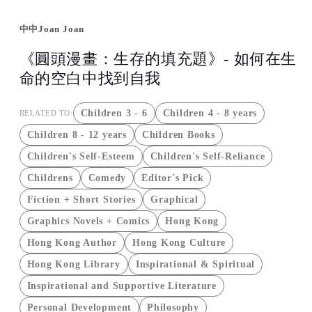
中中
Joan Joan
《圓頭漫畫：生存的填充題》- 如何在生
命的空白中找到自我
Children 3 - 6
Children 4 - 8 years
RELATED TO:
Children 8 - 12 years
Children Books
Children's Self-Esteem
Children's Self-Reliance
Childrens
Comedy
Editor's Pick
Fiction + Short Stories
Graphical
Graphics Novels + Comics
Hong Kong
Hong Kong Author
Hong Kong Culture
Hong Kong Library
Inspirational & Spiritual
Inspirational and Supportive Literature
Personal Development
Philosophy