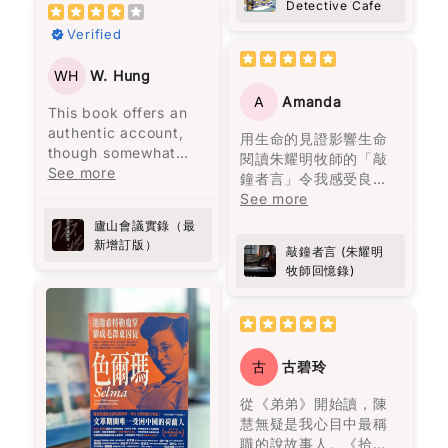
Detective Cafe
困難。
效果常常伴隨著更嚴重
on a story that
people showing up
回味無窮。陳浩基呢位
的體面與狂熱的宗教
的疲憊和煩躁。
deserves greater
and caring a little
大廚以《手足》一故事
Verified
中。
書中所描述的身體傷害
attention.
more.
入菜，以灣仔老牌德國
當然是不可原諒的，但
書中的建議非常實用，
Some parts made me
菜館「茜茜餐廳」為廚
WH
W. Hung
家族中的男性，一生都
大部分的暴力是無形的
比如建議先吃沙拉再吃
reflect more than I
房，將難以拍得嘅兄弟
在冒險與探索，沉溺於
A
Amanda
傷害。用言語貶低、冷
主餐，還有避免空腹吃
This book offers an
expected. About
情仇烹調得淋漓盡致。
情慾，同時在建立卻又
漠如同遺棄、情緒的喜
高糖食物。我開始實施
authentic account,
grief, about
而《唐人街肉醬意粉藏
在破壞，到了年老在品
用生命的見證影響生命
怒無常等，這些都會造
這些方法後，發現能量
though somewhat
forgiveness, about
屍案》由神秘作家黑貓C
嘗孤獨與回憶。
閱讀朱耀明牧師的「敲
成幾乎不可逆的傷害，
水平變得更加穩定，下
lengthy, from a
See more
choosing to love
主理，以一道焗肉醬意
鐘者言」令我感受良
且難以展示給他人看，
午的疲憊感也消失了。
secretary who
people even when it’s
粉揭示茶餐廳嘅不可告
《百年孤寂》讀的是什
多。當中遇上生命的挫
See more
心靈上的痛苦更加深
之前經常需要喝咖啡來
attended a significant
not easy. It’s not
人嘅秘密，真係啱啱好
麼？是人生。年輕的熱
折一次一次的教訓學習
廬山會議實錄（最
刻。
應付疲勞的情況，現在
political meeting
heavy in an
味又出奇制勝。其他嘅
情，中年的矛盾，老年
經歷細緻的分享，亦成
新增訂版）
幾乎不再發生了，而腹
called by Chairman
敲鐘者言 (朱耀明
overwhelming way,
故事都唔使話，就係味
的孤獨。
為我的指南。朱牧加
書中主人公莉莉·布隆離
部的改善也非常明顯！
牧師回憶錄)
Mao at Lushan.
but it stays with you.
蕾嘅一場奇妙之旅，啲
油！💪🏻
開了那個打她的男人，
Initially intended to
懸疑、驚悚、笑料就似
並打破了母親相同命運
作為亞洲人，我知道自
address
Also… random side
佐料一樣，調配得恰到
的循環。
己面對糖尿病的風險比
administrative
effect: this book
好處。呢本書唔單止係
其他族群更高。 這本書
shortcomings, the
made me curious
食神樂園，更係陳浩基
古
古碧玲
閱讀完這本書後，我感
不僅幫助我穩定血糖，
meeting escalated
about Port wine
同其他作家嘅文學饗
到獲得了面對生命痛苦
還激勵我更加注重健
into a political storm
Anyway, I don’t want
宴，睇得過癮又回味無
從《弟弟》開始讀，陳
的勇氣，將自己視作生
康，並且能在繁忙的生
following a letter from
to give too much
窮。
慧無疑是我心目中最稱
命中最愛的人，並思考
活中輕鬆融入這些簡單
General Peng Dehuai,
away. But this is one
職的說故事人。《拾香