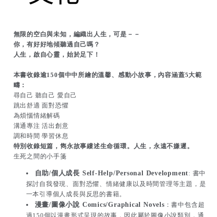
空
空
白
白
中
中
無限的空白與未知，編織出人生，可是－－
找
找
你，有好好地傾聽過自己嗎？
人生，啟自心靈，始於足下！
到
到
自
自
本書收錄逾150個中中所繪的溫馨、感動小故事，內容涵蓋5大範
疇：
我
我
尋自己 聽自己 愛自己
跳出舒適 面對恐懼
為煩惱情緒解碼
溝通專注 活出創意
調和時間 學習休息
特別收錄短篇，雋永故事縷述生命循環。人生，永遠不嫌遲。
生死之間的小手箋
自助/個人成長 Self-Help/Personal Development
: 書中
探討自我發現、面對恐懼、情緒健康以及時間管理等主題，是
一本引導個人成長與反思的書籍。
漫畫/圖像小說 Comics/Graphical Novels
：書中包含超
過150個以漫畫形式呈現的故事，因此屬於圖像小說類別，通