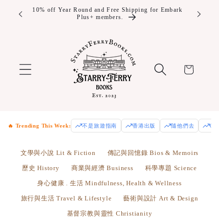
Skip to
10% off Year Round and Free Shipping for Embark
Enjoy fre
Plus+ members.
Us
content
Cart
🔥 Trending This Week:
不是旅遊指南
香港出版
隨他們去
Od
文學與小說 Lit & Fiction
傳記與回憶錄 Bios & Memoirs
歷史 History
商業與經濟 Business
科學專題 Science
身心健康 . 生活 Mindfulness, Health & Wellness
旅行與生活 Travel & Lifestyle
藝術與設計 Art & Design
基督宗教與靈性 Christianity