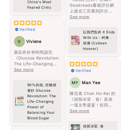
arrival in the 1960s
kindness—he calls
最讓人迷醉的地方，來
China's Most
笑聲中感受到生命的溫
洞察力。
Goodreads書籍評分網
as a 12-year-old
them “bestowals.”
歷不明的子彈穿透了一
Feared Critic
暖。書中的馬塞勒斯透
上接近三百萬則評分，
refugee from
Nothing big or showy,
名兒子的頭顱，血有意
過各種方式，傳達真相
總之，這本書不僅提供
高達4.2顆星的高評價，
See more
mainland China,
just thoughtful
識地流經數里流到山下
給托娃，填補了她內心
了黎智英的見解，還讓
這種受歡迎的原因可能
working in a clothing
gestures for people
的廚房尋找母親。飛升
的空洞，最終拯救了最
讀者重新思考人生的意
是因為柯琳‧胡佛是一位
factory, to his current
who might be
Verified
上天空的美人兒。不能
以我們告終 It Ends
寂寞的她。
義，並反思自己的價值
擅長寫浪漫言情小說的
status as Hong
struggling. I liked
洗掉的灰燼十字。與鬼
With Us - 柯琳．
觀。
作家。她筆下的愛情與
Kong’s most
that a lot. It feels
V
Viviene
魂相伴聊天等等。
胡佛 (Colleen
真誠推介給各位讀者。
邂逅充滿了每個女生都
prominent political
very real, and also
Hoover)
曾經幻想過的美好情
最近終於有時間讀完
prisoner, the book
something we can
故事沒有主角，家族中
節，情節吸引人，閱讀
《Glucose Revolution:
captures a journey
actually do.
的每一位成員也是主
起來也十分輕鬆。
The Life-Changing
marked by resilience,
角。烏爾蘇拉的堅毅支
Power of Balancing
See more
faith, and an
The story is built
Verified
撐著整個家族，阿瑪蘭
然而，這一次，柯琳‧胡
Your Blood Sugar》這
unyielding fight for
around a group of
旦深刻的仇恨與懊悔讓
佛想要講述的不僅僅是
本書，收穫真是非常
freedom.
very different people,
MY
Man Yee
她一生都無法接受愛
90%的病, 控糖就
愛情，還包括在愛錯了
大！
and somehow they all
情。沉默的上校打了三
會好 Glucose
人之後，王子和公主過
As Western media
connect through
陳浩基 Chan Ho-Kei 的
十二場戰爭，戰爭將他
Revolution: The
著怎樣的生活。她殘酷
作為一個日常行程非常
often overlooks Hong
Theo. It’s not perfect
《偵探冰室．食》真係
扭曲成一個無情的人，
Life-Changing
而真實地描繪了家庭暴
緊湊的人，之前經常面
Kong’s plight, this
or ideal—it’s messy, a
一場文學盛宴！佢同其
再也無法與家人相處。
Power of
力，而我最欣賞的是，
對能量波動的問題，尤
book is essential
bit random, but
他八位香港作家一齊合
See more
偏執的費爾南達，一生
Balancing Your
她同時呈現了兩人在一
其是在下午時段，總是
reading. Pick up a
warm. You start to
煮呢份美味嘅推理大
只顧著名聲，親手毀了
Blood Sugar
起的美好時光，使離開
需要依靠咖啡來保持清
copy, and share it
feel that sense of
餐，每個故事就似一味
自己的女兒，也從不懊
偵探冰室. 食
變得比外人想像的更加
醒。但這些短暫的提神
widely to shed light
community, just from
正宗嘅港式佳餚，令人
悔，一生都要活在自我