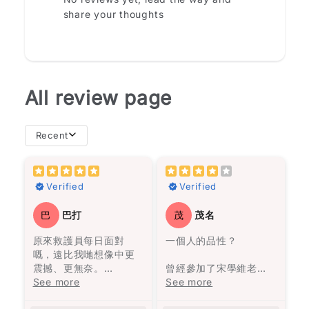
share your thoughts
All review page
Recent
powerful reminder of
the strength we all
確實，書中的人名長而
Verified
Verified
possess and the
且相似。然而，我從書
importance of
中的經歷中得出的結論
巴
巴打
茂
茂名
resilience in the face
是，不必太在意這些關
of adversity. If you're
係，看他們的經歷就足
原來救護員每日面對
一個人的品性？
looking for a
夠了。
嘅，遠比我哋想像中更
compelling read that
震撼、更無奈。
曾經參加了宋學維老師
will leave you
故事圍繞著一個在沼澤
作者用真實經歷寫出香
See more
的線上課程，聽到他對
See more
Star rating
inspired, "Selma" is
旁的村莊——馬孔多的
港最前線故事，有血有
《蘋果日報》的批評和
definitely worth
興衰與沒落，從第一位