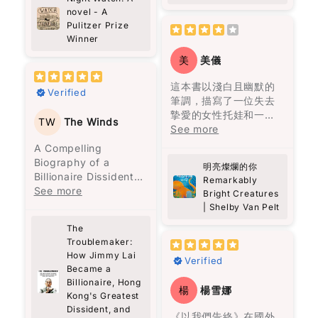
not dramatic or fast-
陳靜宜以細膩又生動嘅
花，等待一個善意和信
了，這是一種非常悲觀
我強烈推薦這本書給所
novel - A
在《自己的聲音》一文
paced, but it makes
筆觸，描寫咗馬來西亞
任的時刻，成為他人的
的想法，但也是作者想
Pulitzer Prize
有曾經歷病痛、正在與
中，他強調：“別人要看
you pause. I caught
多元文化嘅飲食特色，
明亮指引。章魚的溫柔
要傳達的信息，這與他
Winner
疾病抗爭的人，以及他
的我做到又怎麼樣？又
myself thinking…
仲透過比較台灣同周邊
彷彿陽光穿透了那些陰
居住的拉丁美洲的歷史
們的家人和朋友。細讀
不是我要說的話，是我
美
美儀
when was the last
國家嘅相似食物，讓我
雲，為這兩個人帶來光
密切相關。
這本書，你將更深刻地
裝著說的。說的不是我
time I actually looked
更加深刻咁理解咗唔同
明。然而，這光明需要
理解他們的感受和心路
這本書以淺白且幽默的
的聲音，是別人要聽的
at people properly?
Verified
地區嘅美食風味。
人們願意向前走，才能
這一家人從一開始就被
歷程。病患的路上有同
筆調，描寫了一位失去
話。其實我要追求的，
Not just passing by,
真正看清。
詛咒。第一代的何塞與
路人一起同行支持極為
摯愛的女性托娃和一隻
是找出自己的聲
but really noticing
TW
The Winds
雖然我婆婆而家已經唔
烏爾蘇拉是近親結婚，
重要。
北太平洋巨型章魚馬塞
See more
音。”（頁178）他提
them, being present,
喺度, 但係透過閱讀完呢
就如同我們每個人一
何塞甚至因此殺了人，
勒斯之間的不尋常友
出，找到自己的聲音並
A Compelling
being kind.
本書，我不單止重溫咗
樣，過去可能充滿傷
經常看見被殺的鬼魂，
誼。托娃在水族館工
不容易，這反映了修辭
Biography of a
婆婆嘅味道，更加對馬
痕，但唯有願意信任和
良心不安，離開了原本
明亮燦爛的你
作，發現馬塞勒斯竟然
的重要性。
Billionaire Dissident
Theo has this way of
來西亞嘅飲食文化有咗
持續前進，才能發現光
居住的村莊，才有了馬
Remarkably
了解她三十年前兒子失
Mark Clifford’s
See more
listening—like really
更深入嘅認識。每一口
明。這本書以成熟的筆
Bright Creatures
孔多的建立。烏爾蘇拉
蹤的秘密，牠成為她生
在《機會與時勢》一文
account of Jimmy
listening. No agenda,
| Shelby Van Pelt
福建麵同蝦麵，唔單止
調呈現溫馨的故事，深
曾見過近親結婚會生出
活中的陪伴和知己。
中，黎智英認為“機會不
Lai’s extraordinary
no rushing. Just fully
係滋味，更係背後嘅故
具推薦價值。
豬尾巴的嬰兒，她一直
The
等於時勢”。他指出，儘
life offers more than
there. And it made
事同情感，呢本書帶俾
被這個陰影籠罩，到了
Troublemaker:
這段不尋常的友誼讓人
管機會存在，但外部環
just the story of a
me realize how rare
我嘅係親切的回憶。
他們最後的一代，也真
How Jimmy Lai
深受觸動，作者以馬塞
境也是成功的關鍵因
Verified
man—it’s also a vivid
that is.
的生出了一個豬尾巴的
Became a
勒斯的視角，揭示人類
素。他還強調，失敗可
exploration of Hong
There’s also this idea
嬰兒。
Billionaire, Hong
的情感、脆弱和堅強。
以讓人成熟，並且強調
Kong’s history and
楊
楊雪娜
in the book about
Kong's Greatest
書中以輕鬆的方式表達
了社交的重要性，這一
struggles. From Lai’s
small acts of
魔幻寫實主義是這本書
Dissident, and
深沉的情感，讓讀者在
切都表明了他的智慧和
《以我們告終》在國外