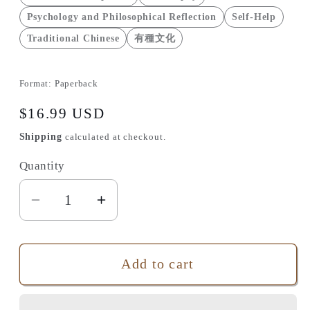
Psychology and Philosophical Reflection
Self-Help
Traditional Chinese
有種文化
Format:
Paperback
Regular
$16.99 USD
price
Shipping
calculated at checkout.
Quantity
Quantity
Decrease
Increase
quantity
quantity
for
for
Add to cart
《圓
《圓
頭
頭