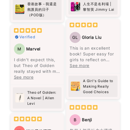
肉，睇完會更加明白生
對黎智英的讚揚，於是
Name
*
picking up.
奧雷里亞諾帶領一群人
香港故事－我還是
人生不是名利場 |
命同人性。
決定找來《人生不是名
來到此地，決定在這裡
救護員的日子
黎智英 Jimmy Lai
向救護員致敬!
利場》一書閱讀。這本
建立村莊。
（POD版）
Email
書共收錄了58篇散文，
分為兩部分，第一部分
一開始我不太適應這種
是32篇關於人生感悟的
Feedback
*
說書人的敍述方式。但
文章，第二部分是26篇
Verified
GL
Gloria Liu
是隨著閱讀的進行，我
時事評論。這本書沒有
被流暢無阻的敍述方式
傳統的序言或導讀，讓
This is an excellent
M
Marvel
所吸引，人物視角轉換
讀者可以與作者對話，
book! Super easy for
無間斷，是一次非常愉
重新認識黎智英。
I didn’t expect this,
girls to reflect on
快的閱讀體驗，讓我完
but Theo of Golden
what they are, who
See more
全沉浸在馬孔多興衰與
Write 50 more characters and upload 1 more
黎智英將自己七歲時的
really stayed with me.
they are, their actions
奧雷里亞諾一家的經歷
10%
photos review for
OFF discount
經歷與兒子的相比，認
There’s something
See more
and feelings.
之中。
A Girl's Guide to
為“No pain no gain的
about Theo… the way
Elizabeth George is
Making Really
人生哲理只是老生常談
he’s written feels
excellent at
馬奎斯的敍述風格給我
Good Choices
Theo of Golden:
的迷信。”（頁25）他強
almost unreal, but in
reflecting, while girls
一種既沉重又魔幻的氛
Add files
A Novel | Allen
調，造就一個人的不是
a good way. Like
all over can follow
圍，就像一位老者在一
(Accepts .gif, .jpg, .png and 5MB limit)
Levi
經歷，而是人格特質。
someone you wish
God and become a
個寂靜的夜晚，依著一
例如，他到香港後很少
actually exists. At
better person with a
盞忽明忽暗的燭光，悠
看中文書，因為“學英文
Cancel
Submit
one point I even
better childhood! I
悠地回憶著一個已被人
B
Benji
有飯吃，有空只會拿著
thought—this is like
really recommend this
遺忘的村莊。低沉的嗓
英文書刨，有飯吃緊
looking at “the face
book!!!