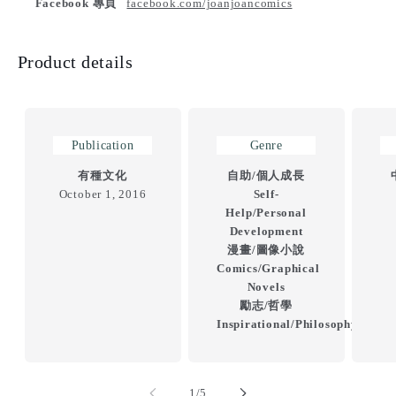
Facebook 專頁
facebook.com/joanjoancomics
Product details
Publication
Genre
有種文化
自助/個人成長
October 1, 2016
Self-
Help/Personal
Development
漫畫/圖像小說
Comics/Graphical
Novels
勵志/哲學
Inspirational/Philosophy
of
1
/
5