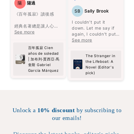
to stay, despite the
陽
陽過
and their thought
opportunity to
processes.
SB
Sally Brook
escape, and her
《百年孤寂》讀後感
unwavering
I couldn't put it
determination to
經典名著總是讓人心生
down. Let me say if
persevere. Through
敬畏，因為害怕讀不懂
See more
again, I couldn't put
Carolijn Visser's vivid
而感到有些迷茫。在開
it down.
See more
storytelling, I felt as
始閱讀之前，我閱讀了
To be honest, I feel
百年孤寂 Cien
though I was right
一些書評，大致了解這
like the less said
años de soledad
there with Selma,
是與拉丁美洲的歷史有
The Stranger in
about the story the
| 加布列‧賈西亞‧馬
the Lifeboat: A
experiencing her
關，而許多人建議閱讀
better. You get all
奎斯 Gabriel
Novel (Editor's
struggles and
前準備好紙筆，因為人
you need to know
García Márquez
pick)
triumphs firsthand.
名複雜又相似，很難記
from the book
This book is a
住誰是誰。
description. It's such
an engrossing story,
so visceral, so real.
It's more of an
experience than a
Unlock a
10% discount
by subscribing to
story. Highly, highly
our emails!
recommended!