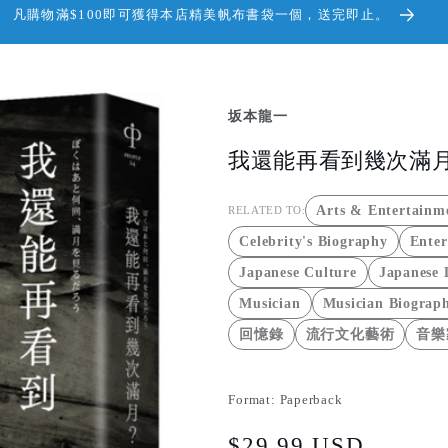
凡購物滿$100即可獲得本店精美帆布書袋一個，送完即止。
坂本龍一
我還能再看到幾次滿月？
Arts & Entertainm
RELATED TO:
Celebrity's Biography
Enter
Japanese Culture
Japanese 
Musician
Musician Biograph
回憶錄
流行文化藝術
音樂
Format:
Paperback
Regular
$29.99 USD