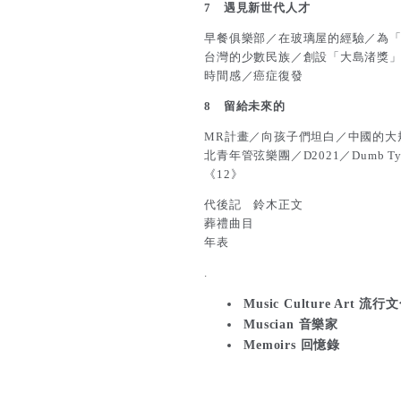
7 遇見新世代人才
早餐俱樂部／在玻璃屋的經驗／為
台灣的少數民族／創設「大島渚獎
時間感／癌症復發
8 留給未來的
MR計畫／向孩子們坦白／中國的大
北青年管弦樂團／D2021／Dumb
《12》
代後記 鈴木正文
葬禮曲目
年表
.
Music Culture Art 流
Muscian 音樂家
Memoirs 回憶錄