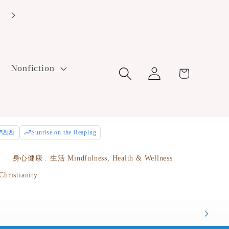
Enroll in our free Embark program to start earning rewards as y
make purchases.
Log
Nonfiction
Cart
in
西西
Sunrise on the Reaping
e
身心健康 . 生活 Mindfulness, Health & Wellness
istianity