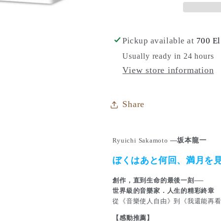
看
看
到
到
幾
幾
Pickup available at
700 El
次
次
Usually ready in 24 hours
滿
滿
View store information
月？
月？
|
|
Share
坂
坂
本
本
—坂本龍一
Ryuichi Sakamoto
龍
龍
一
一
ぼくはあと何回、満月を見
創作，直到生命的最後一刻──
世界級的音樂家．人生的精彩終章
從《音樂使人自由》到《我還能再
【感動推薦】