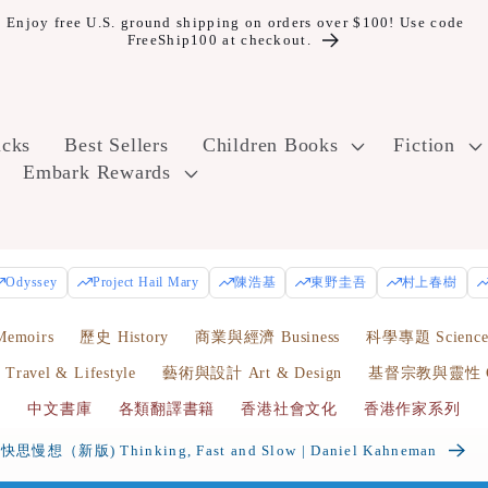
Enjoy free U.S. ground shipping on orders over $100! Use code
FreeShip100 at checkout.
icks
Best Sellers
Children Books
Fiction
Embark Rewards
Odyssey
Project Hail Mary
陳浩基
東野圭吾
村上春樹
emoirs
歷史 History
商業與經濟 Business
科學專題 Scienc
avel & Lifestyle
藝術與設計 Art & Design
基督宗教與靈性 Chr
中文書庫
各類翻譯書籍
香港社會文化
香港作家系列
快思慢想（新版) Thinking, Fast and Slow | Daniel Kahneman