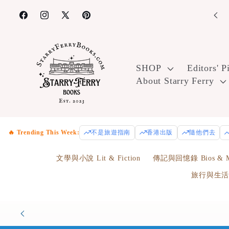
Skip to
 off Year Round and Free Shipping for Embark Plus+ members.
content
Facebook
Instagram
X
Pinterest
(Twitter)
SHOP
Editors' P
About Starry Ferry
🔥 Trending This Week:
不是旅遊指南
香港出版
隨他們去
文學與小說 Lit & Fiction
傳記與回憶錄 Bios & M
旅行與生活 Tr