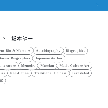
 | 坂本龍一
ent Bio & Memoirs
Autobiography
Biographies
tainer Biographies
Japanese Author
Literature
Memoirs
Muscian
Music Culture Art
ies
Non-fiction
Traditional Chinese
Translated
家