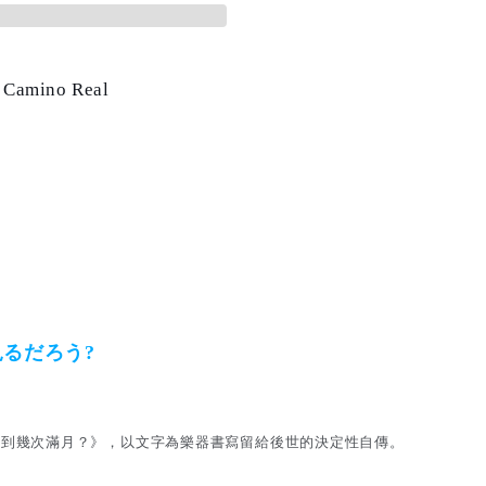
 Camino Real
るだろう?
看到幾次滿月？》，以文字為樂器書寫留給後世的決定性自傳。