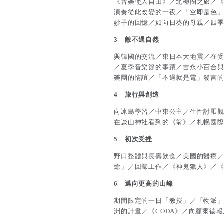
《音樂使人自由》／北極圈之旅／《ou
演奏從此改變的一夜／「空即是色
妙子的回憶／如向日葵的母親／四
3 敵不過自然
與韓國的交流／東日本大地震／在受災
／夏季音樂節的事蹟／吉永小百合
樂團的情誼／「不過就是電」發言
4 旅行與創造
向冰島學習／中東公主／生性討厭
在談山神社看到的《翁》／札幌國
5 初次受挫
野口整體與長壽飲食／美國的醫療
癒」／回歸工作／《神鬼獵人》／《我的
6 邁向更高的山峰
期間限定的一日「教授」／「物派」
洲的計畫／《CODA》／向顧爾德