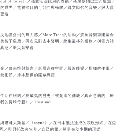
t of noise》／接受法國政府的表揚／搭乘臥鋪巴士的巡迴／
」的世界／電視節目的可能性與極限／繩文時代的音樂／與大貫
季更迭
地體會到的無力感／More Trees的活動／孩童音樂重建基金
與美智子皇后／再次見到吉本隆明／此生最棒的禮物／與電力站
的真意／賑災音樂會
觀光／白南準與凱吉／影展這種空間／親近能樂／指揮的作風／
際藝術節／原本想像的開幕典禮
／生活在紐約／夏威夷的歷史／被創造的傳統／真正意義的「療
長崎母親》／Trust me!
與塔可夫斯基／《async》／在日本無法達成的表現形式／在亞
報恩／與貝托魯奇告別／自己的根／舅舅在幼少期的玩樂