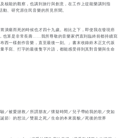
爭及核能的觀察，也講到旅行與創意，在工作上從能樂講到指
活動、研究原住民音樂的所見所聞。
患胃潰瘍而死的時候也才四十九歲。相比之下，即使我在發現癌
，也算是非常長壽……我所尊敬的音樂家們直到臨終前都持續寫
德布西一樣創作音樂，直至最後一刻。」書末收錄鈴木正文代坂
大量手寫、打字的最後隻字片語，都能感受得到其對音樂與生命
體驗／被愛拯救／所謂朋友／懷疑時間／兒子帶給我的歌／突如
聖誕節〉的想法／雙親之死／生命的本來面貌／死後的世界