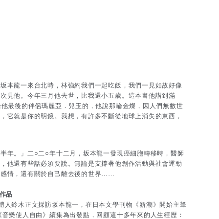
月坂本龍一來台北時，林強約我們一起吃飯，我們一見如故好像
一次見他。今年三月他去世，比我還小五歲。這本書他講到滿
給他最後的伴侶瑪麗亞．兒玉的，他說那輪金燦，因人們無數世
看，它就是你的明鏡。我想，有許多不斷從地球上消失的東西，
半年。」二○二○年十二月，坂本龍一發現癌細胞轉移時，醫師
前，他還有些話必須要說。無論是支撐著他創作活動與社會運動
的感情，還有關於自己離去後的世界……
作品
體人鈴木正文採訪坂本龍一，在日本文學刊物《新潮》開始主筆
《音樂使人自由》續集為出發點，回顧這十多年來的人生經歷：