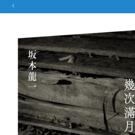
Skip to
product
information