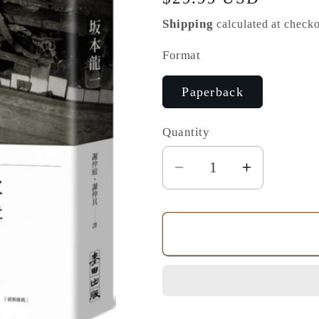
price
Shipping
calculated at checko
Format
Paperback
Quantity
Quantity
Decrease
Increase
quantity
quantity
for
for
我
我
還
還
能
能
再
再