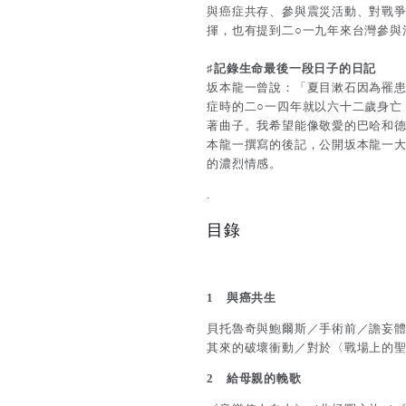
與癌症共存、參與震災活動、對戰
揮，也有提到二○一九年來台灣參與
♯
記錄生命最後一段日子的日記
坂本龍一曾說：「夏目漱石因為罹
症時的二○一四年就以六十二歲身亡
著曲子。我希望能像敬愛的巴哈和
本龍一撰寫的後記，公開坂本龍一
的濃烈情感。
.
目錄
1 與癌共生
貝托魯奇與鮑爾斯／手術前／譫妄
其來的破壞衝動／對於〈戰場上的
2 給母親的輓歌