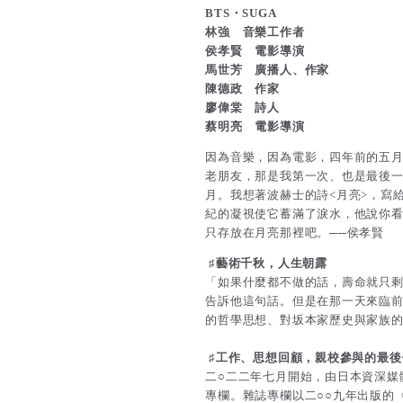
BTS・SUGA
林強 音樂工作者
侯孝賢 電影導演
馬世芳 廣播人、作家
陳德政 作家
廖偉棠 詩人
蔡明亮 電影導演
因為音樂，因為電影，四年前的五
老朋友，那是我第一次、也是最後
月。我想著波赫士的詩<月亮>，寫
紀的凝視使它蓄滿了淚水，他說你
只存放在月亮那裡吧。──侯孝賢
♯
藝術千秋，人生朝露
「如果什麼都不做的話，壽命就只剩
告訴他這句話。但是在那一天來臨
的哲學思想、對坂本家歷史與家族
♯
工作、思想回顧，親校參與的最後
二○二二年七月開始，由日本資深媒
專欄。雜誌專欄以二○○九年出版的