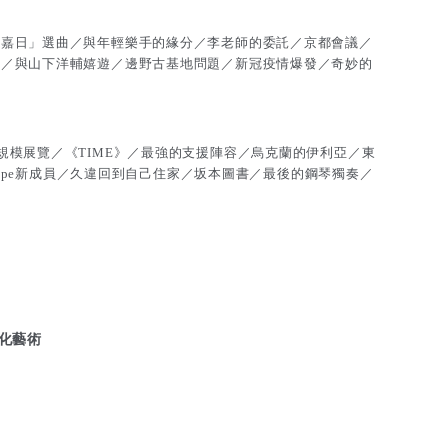
「嘉日」選曲／與年輕樂手的緣分／李老師的委託／京都會議／
」／與山下洋輔嬉遊／邊野古基地問題／新冠疫情爆發／奇妙的
規模展覽／《TIME》／最強的支援陣容／烏克蘭的伊利亞／東
 Type新成員／久違回到自己住家／坂本圖書／最後的鋼琴獨奏／
行文化藝術