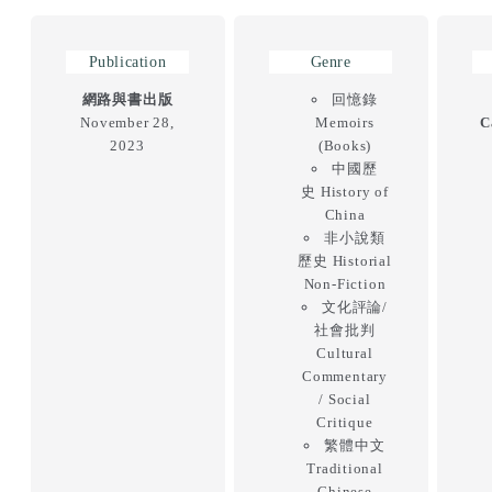
Publication
Genre
網路與書出版
回憶錄
November 28,
Memoirs
C
2023
(Books)
中國歷
史
History of
China
非小說類
歷史 Historial
Non-Fiction
文化評論/
社會批判
Cultural
Commentary
/ Social
Critique
繁體中文
Traditional
Chinese