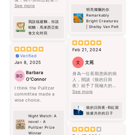
多，但他的用字遣詞仍
到死亡，從建立到衰
It’s the debut novel
嘅美好回憶。每逢放
See more
朋友、伴侶、家人等。
值得借鑒。例如，“風平
敗，從熱鬧到孤獨。很
by Allen Levi, and
明亮燦爛的你
學，原籍福建的婆婆總
然而，當這些依賴消失
浪靜嘻嘻哈哈你看不到
多人說四代人的名字為
Remarkably
knowing he didn’t
會準備熱騰騰嘅福建
時，內心彷彿被陰雲籠
一個人的底蘊，只有到
何都要起一樣的，在我
Bright Creatures
come from a typical
我說福建麵，你說
麵，嗰股熟悉嘅香味，
罩，心靈變得陰霾。寂
了困境逼迫下你才看見
看來，這是一代又一代
| Shelby Van Pelt
蝦麵：馬來西亞飲
writing background
好似時光倒流咁，令我
寞、孤獨、渴望疏離成
一個人性格的真情流
人在重覆著類似的經
食文化特寫
(he was a songwriter
又重新感受到當時嘅溫
為我們的現實。儘管如
露。”（頁209）這句話
歷。每一代的人都像在
and a lawyer)
暖同幸福。
此，只需要一點點的善
可以做為“疾風知勁
重覆著上一代的經歷，
somehow makes it
意和慈悲，就能為多年
Feb 21, 2024
草”的白話改寫。在他的
但最終都以失敗衰亡告
more special. You can
呢本書唔單止係講述福
的陰霾帶來一絲陽光。
Verified
文字中，還能感受到視
終。
feel that it wasn’t
建麵同蝦麵嘅歷史同文
覺與味覺的描寫，如“與
Jan 8, 2025
文
文苑
written to impress—it
化，佢深入探討咗馬來
主角托娃的過去充滿悲
她走在街上路人的注目
無論如何努力，既定的
feels personal.
西亞獨特嘅飲食文化，
傷，如同一層沉重的陰
Barbara
身為一位長期患病的病
禮下，我恍若走進時光
命運從一開始就注定
BO
尤其係呢兩種麵嘅起源
霾籠罩她的生命。她內
O’Connor
人，閱讀《狼的日與
隧道，聞到四十多年
了，這是一種非常悲觀
What surprised me
同演變。對我嚟講，好
心的孤獨讓人感到共
夜》給予了我極大的慰
前，紐約心儀的女生透
的想法，但也是作者想
I think the Pulitzer
most is how the book
像係一段旅程，帶領我
鳴。卡麥隆雖然外表像
藉，感覺自己在漫漫治
See more
發的氣味。”（頁261）
要傳達的信息，這與他
committee made a
quietly changes the
穿越咗過去，重新認識
個噗攏貢，但他深處的
療的道路上並不孤單。
居住的拉丁美洲的歷史
wise choice.
way you think. It’s
自己嘅家鄉味。
幽默、善良和不屈不撓
感謝作者方肯勇敢的分
在《自己的聲音》一文
密切相關。
not dramatic or fast-
狼的日與夜-和紅斑
的態度，就像微小的火
享，尤其是她內心世界
中，他強調：“別人要看
paced, but it makes
狼瘡共存的日子
陳靜宜以細膩又生動嘅
花，等待一個善意和信
的痛苦，掙扎及堅持。
Night Watch: A
的我做到又怎麼樣？又
這一家人從一開始就被
you pause. I caught
筆觸，描寫咗馬來西亞
任的時刻，成為他人的
我強烈推薦這本書給所
novel - A
不是我要說的話，是我
詛咒。第一代的何塞與
myself thinking…
多元文化嘅飲食特色，
明亮指引。章魚的溫柔
Pulitzer Prize
有曾經歷病痛、正在與
裝著說的。說的不是我
烏爾蘇拉是近親結婚，
when was the last
仲透過比較台灣同周邊
彷彿陽光穿透了那些陰
Winner
疾病抗爭的人，以及他
的聲音，是別人要聽的