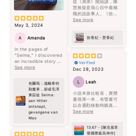
書教會我們，愛是要找
從《弟弟》開始讀，陳
跟我一樣忙碌，又擔心
who criticized many
I don’t have many
一個願意一直陪伴、支
慧無疑是我心目中最稱
糖尿病風險，這本書真
of Mao's policies. The
“favorite books”… but
持並灌溉你的人，而不
職的說故事人。《拾香
的是值得一讀！
book provides a
this one is definitely
是將你視為可隨時擁有
紀 焚香紀》寫九七前的
See more
revealing glimpse into
on the list now.
May 3, 2024
的物品。
香港，所有故事與大事
the internal political
紀連結，照常不炫技，
struggles within the
花朵盛開了，正如智者
寫得讓人在新聞中的事
A
Amanda
拾香紀・焚香紀
top echelons of the
巴觀所說："當你喜歡上
件驚心動魄，回不去的
Chinese Communist
In the pages of
一朵花，你摘下它；當
原由來自香港的爸爸媽
Party. However,
"Selma," I discovered
你愛上一朵花，你天天
媽們的作為與不作為。
readers should
an incredible story of
灌溉它。" 最終，愛是要
開卷啟頁就放不下的
Verified
approach it with a
resilience and
See more
找一個願意一直灌溉你
書。
Dec 28, 2023
degree of skepticism,
strength that left me
的人，而不是把你當成
as the author is a
deeply moved.
可以隨意擁有的人。
party member and
L
Leah
色爾瑪：逃離希特
Selma's journey,
may not adopt a
勒魔掌，卻成毛澤
surviving the horrors
小說本身比較長，實體
critical perspective.
東囚徒 Selma:
of both Hitler's and
書很厚一本，有聲書可
Despite this, the book
aan Hitler
Mao's regimes, is a
以在通勸移動時聽真的
is a valuable read for
ontsnapt,
testament to the
很方面。故事本身相當
See more
those interested in
gevangene van
human spirit's ability
吸引，作者穿插了不少
the dynamics of
Mao
to endure even the
香港的時空背景。朗讀
Chinese communist
13.67 - [陳浩基享
darkest of times.
者的表達亦另故事更精
leadership, their
譽國際最高神作]
What struck me most
彩。