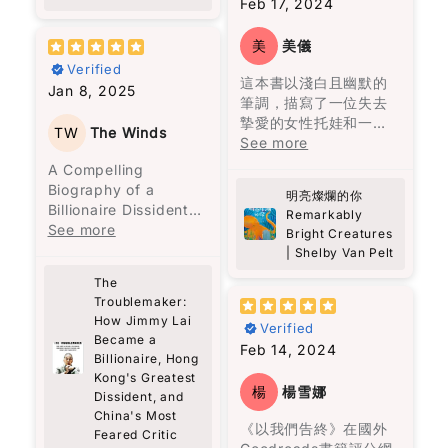
何塞甚至因此殺了人，
Feb 17, 2024
time I actually looked
國家嘅相似食物，讓我
雲，為這兩個人帶來光
們的家人和朋友。細讀
話。其實我要追求的，
經常看見被殺的鬼魂，
at people properly?
更加深刻咁理解咗唔同
明。然而，這光明需要
這本書，你將更深刻地
是找出自己的聲
良心不安，離開了原本
Not just passing by,
美
美儀
地區嘅美食風味。
人們願意向前走，才能
理解他們的感受和心路
音。”（頁178）他提
居住的村莊，才有了馬
but really noticing
Verified
真正看清。
歷程。病患的路上有同
出，找到自己的聲音並
孔多的建立。烏爾蘇拉
這本書以淺白且幽默的
them, being present,
雖然我婆婆而家已經唔
Jan 8, 2025
路人一起同行支持極為
不容易，這反映了修辭
曾見過近親結婚會生出
筆調，描寫了一位失去
being kind.
喺度, 但係透過閱讀完呢
就如同我們每個人一
重要。
的重要性。
豬尾巴的嬰兒，她一直
摯愛的女性托娃和一隻
本書，我不單止重溫咗
樣，過去可能充滿傷
TW
The Winds
被這個陰影籠罩，到了
北太平洋巨型章魚馬塞
See more
Theo has this way of
婆婆嘅味道，更加對馬
痕，但唯有願意信任和
在《機會與時勢》一文
他們最後的一代，也真
勒斯之間的不尋常友
listening—like really
A Compelling
來西亞嘅飲食文化有咗
持續前進，才能發現光
中，黎智英認為“機會不
的生出了一個豬尾巴的
誼。托娃在水族館工
listening. No agenda,
Biography of a
更深入嘅認識。每一口
明。這本書以成熟的筆
明亮燦爛的你
等於時勢”。他指出，儘
嬰兒。
作，發現馬塞勒斯竟然
no rushing. Just fully
Billionaire Dissident
福建麵同蝦麵，唔單止
調呈現溫馨的故事，深
Remarkably
管機會存在，但外部環
了解她三十年前兒子失
there. And it made
Mark Clifford’s
See more
係滋味，更係背後嘅故
具推薦價值。
Bright Creatures
境也是成功的關鍵因
魔幻寫實主義是這本書
蹤的秘密，牠成為她生
me realize how rare
account of Jimmy
事同情感，呢本書帶俾
| Shelby Van Pelt
素。他還強調，失敗可
最讓人迷醉的地方，來
活中的陪伴和知己。
that is.
Lai’s extraordinary
我嘅係親切的回憶。
以讓人成熟，並且強調
歷不明的子彈穿透了一
The
There’s also this idea
life offers more than
了社交的重要性，這一
名兒子的頭顱，血有意
Troublemaker:
這段不尋常的友誼讓人
in the book about
just the story of a
切都表明了他的智慧和
識地流經數里流到山下
How Jimmy Lai
深受觸動，作者以馬塞
small acts of
Verified
man—it’s also a vivid
洞察力。
Became a
的廚房尋找母親。飛升
勒斯的視角，揭示人類
kindness—he calls
exploration of Hong
Feb 14, 2024
Billionaire, Hong
上天空的美人兒。不能
的情感、脆弱和堅強。
them “bestowals.”
Kong’s history and
總之，這本書不僅提供
Kong's Greatest
洗掉的灰燼十字。與鬼
書中以輕鬆的方式表達
Nothing big or showy,
struggles. From Lai’s
楊
楊雪娜
Dissident, and
了黎智英的見解，還讓
魂相伴聊天等等。
深沉的情感，讓讀者在
just thoughtful
arrival in the 1960s
China's Most
讀者重新思考人生的意
笑聲中感受到生命的溫
gestures for people
《以我們告終》在國外
as a 12-year-old
Feared Critic
義，並反思自己的價值
故事沒有主角，家族中
暖。書中的馬塞勒斯透
who might be