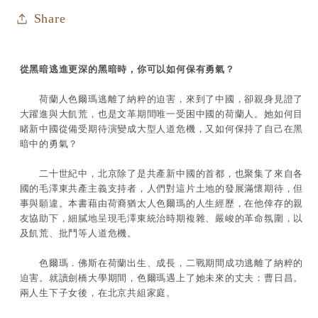
卻
卻
Share
成
成
毛
毛
從黑暗逃進更深的黑暗時，你可以如何保有勇氣？
澤
澤
荷蘭人色爾瑪逃離了納粹的迫害，來到了中國，卻親身見證了
東
東
大躍進與大飢荒，也是文革期間唯一受困中國的荷蘭人。她如何目
囚
囚
睹新中國從備受期待演變成大型人道危機，又如何保持了自己在黑
暗中的勇氣？
徒
徒
Selma:
Selma:
二十世紀中，北京除了是共產新中國的首都，也聚集了來自各
aan
aan
國的毛澤東共產主義支持者，人們對這片土地的發展滿懷期待，但
事與願違。本書藉由荷裔猶太人色爾瑪的人生經歷，在他倖存的親
Hitler
Hitler
友協助下，細膩地呈現毛澤東統治時期複雜、嚴峻的革命氛圍，以
ontsnapt,
ontsnapt,
及飢荒、批鬥等人道危機。
gevangene
gevangene
van
van
色爾瑪．佛斯在荷蘭出生、成長，二戰期間成功逃離了納粹的
迫害。就讀劍橋大學期間，色爾瑪遇上了她未來的丈夫：曹日昌。
Mao
Mao
兩人生下子女後，在北京共組家庭。