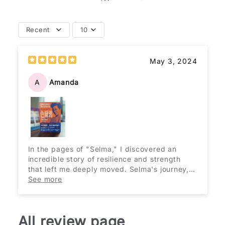
Recent
10
How do you like this item?
May 3, 2024
A
Amanda
In the pages of "Selma," I discovered an
incredible story of resilience and strength
that left me deeply moved. Selma's journey,
surviving the horrors of both Hitler's and
See more
Mao's regimes, is a testament to the human
spirit's ability to endure even the darkest of
times. What struck me most was Selma's
All review page
choice to stay, despite the opportunity to