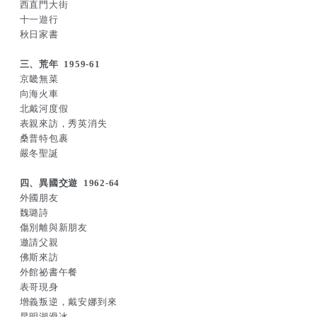
西直門大街
十一遊行
秋日家書
三、荒年 1959-61
京畿無菜
向海火車
北戴河度假
表親來訪，秀英消失
桑普特包裹
嚴冬聖誕
四、異國交遊 1962-64
外國朋友
魏璐詩
傷別離與新朋友
邀請父親
佛斯來訪
外館祕書午餐
表哥現身
增義叛逆，戴安娜到來
昆明湖滑冰