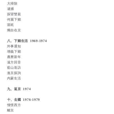
大掃除
逮捕
探望雙親
何麗下鄉
噩耗
獨自在京
八、下鄉生活 1969-1974
外事通知
增義下鄉
農曆新年
遠方回音
藍山造訪
進京探詢
內蒙生活
九、返京 1974
十、去國 1976-1979
憧憬西方
離京