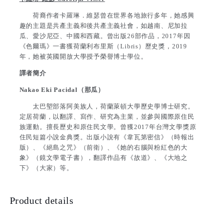
荷裔作者卡羅琳．維瑟曾在世界各地旅行多年，她感興
趣的主題是共產主義和後共產主義社會，如越南、尼加拉
瓜、愛沙尼亞、中國和西藏。曾出版26部作品，2017年因
《色爾瑪》一書獲荷蘭利布里斯（Libris）歷史獎，2019
年，她被英國開放大學授予榮譽博士學位。
譯者簡介
Nakao Eki Pacidal（那瓜）
太巴塱部落阿美族人，荷蘭萊頓大學歷史學博士研究。
定居荷蘭，以翻譯、寫作、研究為主業，並參與國際原住民
族運動。擅長歷史和原住民文學。曾獲2017年台灣文學獎原
住民短篇小說金典獎。出版小說有《韋瓦第密信》（時報出
版）、《絕島之咒》（前衛）、《她的右腦與粉紅色的大
象》（鏡文學電子書），翻譯作品有《故道》、《大地之
下》（大家）等。
Product details