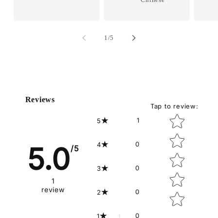
of
1
/
5
Reviews
Tap to review
:
Star rating
1
5
0
4
5.0
/5
0
3
1
review
0
2
0
1