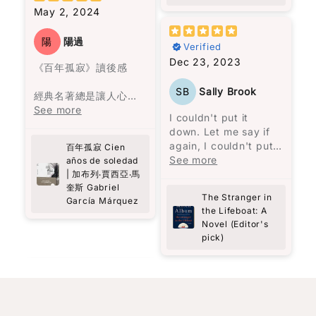
interrelationships,
was Selma's choice
May 2, 2024
and their thought
to stay, despite the
processes.
opportunity to
陽
陽過
Verified
escape, and her
Dec 23, 2023
unwavering
《百年孤寂》讀後感
determination to
SB
Sally Brook
persevere. Through
經典名著總是讓人心生
Carolijn Visser's vivid
敬畏，因為害怕讀不懂
See more
I couldn't put it
storytelling, I felt as
而感到有些迷茫。在開
down. Let me say if
though I was right
始閱讀之前，我閱讀了
again, I couldn't put
百年孤寂 Cien
there with Selma,
一些書評，大致了解這
it down.
See more
años de soledad
experiencing her
是與拉丁美洲的歷史有
To be honest, I feel
| 加布列‧賈西亞‧馬
struggles and
關，而許多人建議閱讀
like the less said
奎斯 Gabriel
triumphs firsthand.
前準備好紙筆，因為人
The Stranger in
García Márquez
about the story the
This book is a
名複雜又相似，很難記
the Lifeboat: A
better. You get all
powerful reminder of
住誰是誰。
Novel (Editor's
you need to know
the strength we all
pick)
from the book
possess and the
確實，書中的人名長而
description. It's such
an engrossing story,
so visceral, so real.
It's more of an
experience than a