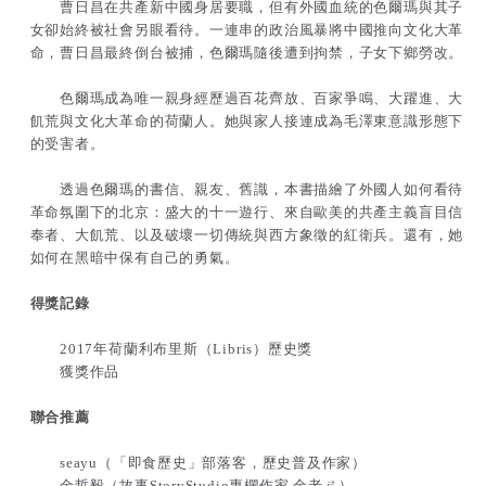
曹日昌在共產新中國身居要職，但有外國血統的色爾瑪與其子
女卻始終被社會另眼看待。一連串的政治風暴將中國推向文化大革
命，曹日昌最終倒台被捕，色爾瑪隨後遭到拘禁，子女下鄉勞改。
色爾瑪成為唯一親身經歷過百花齊放、百家爭鳴、大躍進、大
飢荒與文化大革命的荷蘭人。她與家人接連成為毛澤東意識形態下
的受害者。
透過色爾瑪的書信、親友、舊識，本書描繪了外國人如何看待
革命氛圍下的北京：盛大的十一遊行、來自歐美的共產主義盲目信
奉者、大飢荒、以及破壞一切傳統與西方象徵的紅衛兵。還有，她
如何在黑暗中保有自己的勇氣。
得獎記錄
2017年荷蘭利布里斯（Libris）歷史獎
獲獎作品
聯合推薦
seayu（「即食歷史」部落客，歷史普及作家）
金哲毅（故事StoryStudio專欄作家 金老ㄕ）