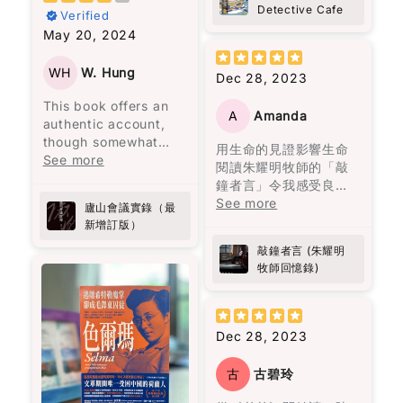
《百年孤寂》讀的是什
expected. About
Detective Cafe
attention.
的疲憊和煩躁。
Verified
回味無窮。陳浩基呢位
麼？是人生。年輕的熱
grief, about
書中所描述的身體傷害
May 20, 2024
大廚以《手足》一故事
情，中年的矛盾，老年
forgiveness, about
當然是不可原諒的，但
書中的建議非常實用，
入菜，以灣仔老牌德國
的孤獨。
choosing to love
大部分的暴力是無形的
比如建議先吃沙拉再吃
菜館「茜茜餐廳」為廚
WH
W. Hung
Dec 28, 2023
people even when it’s
傷害。用言語貶低、冷
主餐，還有避免空腹吃
房，將難以拍得嘅兄弟
not easy. It’s not
漠如同遺棄、情緒的喜
高糖食物。我開始實施
This book offers an
情仇烹調得淋漓盡致。
heavy in an
A
Amanda
怒無常等，這些都會造
這些方法後，發現能量
authentic account,
而《唐人街肉醬意粉藏
overwhelming way,
成幾乎不可逆的傷害，
水平變得更加穩定，下
though somewhat
屍案》由神秘作家黑貓C
用生命的見證影響生命
but it stays with you.
且難以展示給他人看，
午的疲憊感也消失了。
lengthy, from a
See more
主理，以一道焗肉醬意
閱讀朱耀明牧師的「敲
心靈上的痛苦更加深
之前經常需要喝咖啡來
secretary who
粉揭示茶餐廳嘅不可告
鐘者言」令我感受良
Also… random side
刻。
應付疲勞的情況，現在
attended a significant
人嘅秘密，真係啱啱好
多。當中遇上生命的挫
See more
effect: this book
廬山會議實錄（最
幾乎不再發生了，而腹
political meeting
味又出奇制勝。其他嘅
折一次一次的教訓學習
made me curious
新增訂版）
書中主人公莉莉·布隆離
部的改善也非常明顯！
called by Chairman
故事都唔使話，就係味
經歷細緻的分享，亦成
about Port wine
開了那個打她的男人，
Mao at Lushan.
蕾嘅一場奇妙之旅，啲
敲鐘者言 (朱耀明
為我的指南。朱牧加
Anyway, I don’t want
並打破了母親相同命運
作為亞洲人，我知道自
Initially intended to
懸疑、驚悚、笑料就似
牧師回憶錄)
油！💪🏻
to give too much
的循環。
己面對糖尿病的風險比
address
佐料一樣，調配得恰到
away. But this is one
其他族群更高。 這本書
administrative
好處。呢本書唔單止係
of those books that
閱讀完這本書後，我感
不僅幫助我穩定血糖，
shortcomings, the
食神樂園，更係陳浩基
doesn’t just end when
到獲得了面對生命痛苦
Dec 28, 2023
還激勵我更加注重健
meeting escalated
同其他作家嘅文學饗
you finish it. It kind of
的勇氣，將自己視作生
康，並且能在繁忙的生
into a political storm
宴，睇得過癮又回味無
follows you for a
命中最愛的人，並思考
活中輕鬆融入這些簡單
古
古碧玲
following a letter from
窮。
while.
如何最愛待自己。這本
而有效的策略。如果你
General Peng Dehuai,