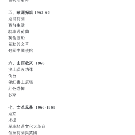
五、歐洲探親 1965-66
返回荷蘭
戰前生活
騎車過荷蘭
英倫渡船
暴動與文革
包圍中國使館
六、山雨欲來 1966
沒上課沒功課
倒台
帶紅書上廣場
紅色恐怖
抄家
七、文革風暴 1966-1969
返京
求援
單車騎過文化大革命
信至荷蘭與英國