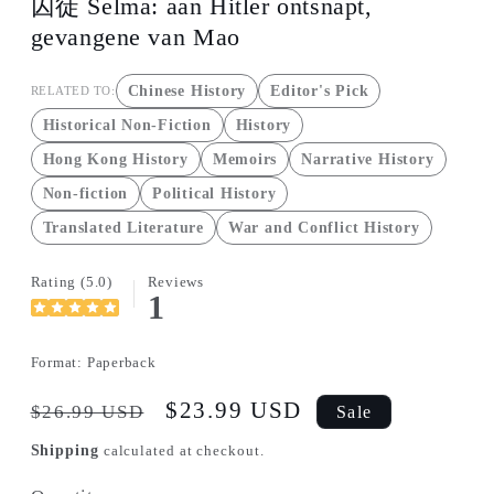
囚徒 Selma: aan Hitler ontsnapt,
gevangene van Mao
Chinese History
Editor's Pick
RELATED TO:
Historical Non-Fiction
History
Hong Kong History
Memoirs
Narrative History
Non-fiction
Political History
Translated Literature
War and Conflict History
Rating (5.0)
Reviews
1
Format:
Paperback
Regular
Sale
$23.99 USD
$26.99 USD
Sale
price
price
Shipping
calculated at checkout.