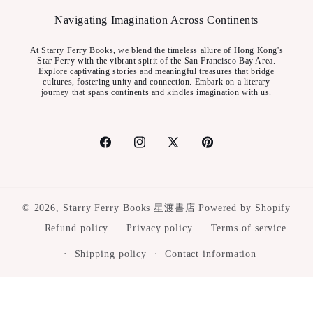
Navigating Imagination Across Continents
At Starry Ferry Books, we blend the timeless allure of Hong Kong's
Star Ferry with the vibrant spirit of the San Francisco Bay Area.
Explore captivating stories and meaningful treasures that bridge
cultures, fostering unity and connection. Embark on a literary
journey that spans continents and kindles imagination with us.
Facebook
Instagram
X
Pinterest
(Twitter)
© 2026,
Starry Ferry Books 星渡書店
Powered by Shopify
Refund policy
Privacy policy
Terms of service
Shipping policy
Contact information