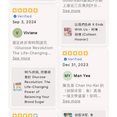
Goodreads書籍評分網
refugee from
觀。
的每一位成員也是主
過各種方式，傳達真相
struggling. I liked
上接近三百萬則評分，
mainland China,
角。烏爾蘇拉的堅毅支
給托娃，填補了她內心
that a lot. It feels
高達4.2顆星的高評價，
See more
working in a clothing
撐著整個家族，阿瑪蘭
的空洞，最終拯救了最
very real, and also
這種受歡迎的原因可能
factory, to his current
Verified
旦深刻的仇恨與懊悔讓
寂寞的她。
something we can
是因為柯琳‧胡佛是一位
status as Hong
Sep 3, 2024
她一生都無法接受愛
以我們告終 It Ends
actually do.
擅長寫浪漫言情小說的
Kong’s most
情。沉默的上校打了三
With Us - 柯琳．
真誠推介給各位讀者。
作家。她筆下的愛情與
prominent political
V
Viviene
胡佛 (Colleen
十二場戰爭，戰爭將他
The story is built
邂逅充滿了每個女生都
prisoner, the book
Hoover)
扭曲成一個無情的人，
around a group of
曾經幻想過的美好情
captures a journey
最近終於有時間讀完
再也無法與家人相處。
very different people,
節，情節吸引人，閱讀
marked by resilience,
《Glucose Revolution:
偏執的費爾南達，一生
and somehow they all
起來也十分輕鬆。
faith, and an
The Life-Changing
只顧著名聲，親手毀了
connect through
unyielding fight for
Power of Balancing
See more
Verified
自己的女兒，也從不懊
Theo. It’s not perfect
然而，這一次，柯琳‧胡
freedom.
Your Blood Sugar》這
Dec 31, 2023
悔，一生都要活在自我
or ideal—it’s messy, a
佛想要講述的不僅僅是
本書，收穫真是非常
的體面與狂熱的宗教
bit random, but
90%的病, 控糖就
愛情，還包括在愛錯了
As Western media
大！
MY
Man Yee
中。
會好 Glucose
warm. You start to
人之後，王子和公主過
often overlooks Hong
Revolution: The
feel that sense of
著怎樣的生活。她殘酷
Kong’s plight, this
作為一個日常行程非常
陳浩基 Chan Ho-Kei 的
家族中的男性，一生都
Life-Changing
community, just from
而真實地描繪了家庭暴
book is essential
緊湊的人，之前經常面
《偵探冰室．食》真係
Power of
在冒險與探索，沉溺於
people showing up
力，而我最欣賞的是，
reading. Pick up a
對能量波動的問題，尤
一場文學盛宴！佢同其
Balancing Your
情慾，同時在建立卻又
and caring a little
她同時呈現了兩人在一
copy, and share it
其是在下午時段，總是
他八位香港作家一齊合
See more
Blood Sugar
在破壞，到了年老在品
more.
起的美好時光，使離開
widely to shed light
需要依靠咖啡來保持清
煮呢份美味嘅推理大
嘗孤獨與回憶。
Some parts made me
變得比外人想像的更加
on a story that
醒。但這些短暫的提神
餐，每個故事就似一味
reflect more than I
困難。
偵探冰室. 食
deserves greater
效果常常伴隨著更嚴重
正宗嘅港式佳餚，令人