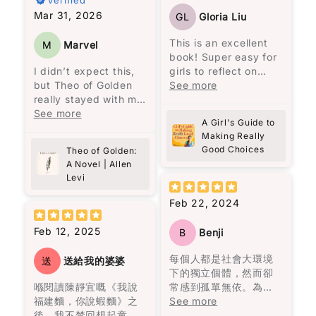
Add files
時事評論。這本書沒有
快的閱讀體驗，讓我完
Mar 31, 2026
GL
Gloria Liu
(Accepts .gif, .jpg, .png and 5MB limit)
傳統的序言或導讀，讓
全沉浸在馬孔多興衰與
讀者可以與作者對話，
奧雷里亞諾一家的經歷
This is an excellent
M
Marvel
重新認識黎智英。
之中。
Cancel
Submit
book! Super easy for
I didn’t expect this,
girls to reflect on
黎智英將自己七歲時的
馬奎斯的敍述風格給我
but Theo of Golden
what they are, who
See more
經歷與兒子的相比，認
一種既沉重又魔幻的氛
really stayed with me.
they are, their actions
為“No pain no gain的
圍，就像一位老者在一
There’s something
See more
and feelings.
人生哲理只是老生常談
A Girl's Guide to
個寂靜的夜晚，依著一
about Theo… the way
Elizabeth George is
的迷信。”（頁25）他強
Making Really
盞忽明忽暗的燭光，悠
he’s written feels
excellent at
Good Choices
調，造就一個人的不是
Theo of Golden:
悠地回憶著一個已被人
almost unreal, but in
reflecting, while girls
A Novel | Allen
經歷，而是人格特質。
遺忘的村莊。低沉的嗓
a good way. Like
all over can follow
Levi
例如，他到香港後很少
音、悲慘的氣息、熾熱
someone you wish
God and become a
看中文書，因為“學英文
的慾望、漫長的孤獨，
actually exists. At
better person with a
Feb 22, 2024
有飯吃，有空只會拿著
都在老者的話語間一一
one point I even
better childhood! I
英文書刨，有飯吃緊
呈現，那個曾經繁榮一
thought—this is like
really recommend this
Feb 12, 2025
B
Benji
要。”（頁37）他的批判
時的地方，最終終歸沉
looking at “the face
book!!!
性思考、功利而不唯
寂，敵不過自然的摧
of heaven.” And yes,
每個人都是社會大環境
送
送給我的婆婆
利、專注自律，都顯示
毀。
I kind of hope this
下的獨立個體，然而卻
了他的人格特質。
becomes a movie
喺閱讀陳靜宜嘅《我說
常感到孤單無依。為了
故事述說了奧雷里亞諾
someday.
福建麵，你說蝦麵》之
擺脫這份寂寞，我們努
See more
雖然黎智英自述讀書不
四代人的人生。從出生
後，我不禁回想起童年
力建立情感依賴，包括