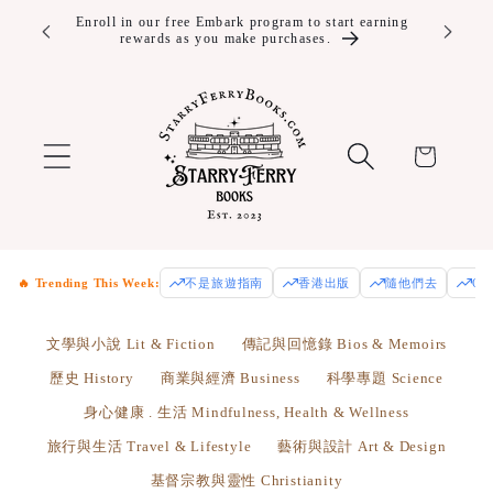
Skip to
ver $100!
Enroll in our free Embark program to start earning
rewards as you make purchases.
content
Cart
🔥 Trending This Week:
不是旅遊指南
香港出版
隨他們去
Od
文學與小說 Lit & Fiction
傳記與回憶錄 Bios & Memoirs
歷史 History
商業與經濟 Business
科學專題 Science
身心健康 . 生活 Mindfulness, Health & Wellness
旅行與生活 Travel & Lifestyle
藝術與設計 Art & Design
基督宗教與靈性 Christianity