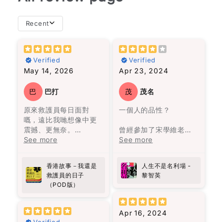
escape, and her unwavering determination to
persevere. Through Carolijn Visser's vivid
Recent
storytelling, I felt as though I was right there
with Selma, experiencing her struggles and
importance of
且相似。然而，我從書
Star rating
triumphs firsthand. This book is a powerful
resilience in the face
中的經歷中得出的結論
reminder of the strength we all possess and
Verified
Verified
of adversity. If you're
是，不必太在意這些關
Name
*
the importance of resilience in the face of
May 14, 2026
Apr 23, 2024
looking for a
係，看他們的經歷就足
adversity. If you're looking for a compelling
compelling read that
夠了。
read that will leave you inspired, "Selma" is
Email
will leave you
巴
巴打
茂
茂名
definitely worth picking up.
inspired, "Selma" is
故事圍繞著一個在沼澤
原來救護員每日面對
一個人的品性？
definitely worth
旁的村莊——馬孔多的
Feedback
*
嘅，遠比我哋想像中更
picking up.
興衰與沒落，從第一位
震撼、更無奈。
曾經參加了宋學維老師
奧雷里亞諾帶領一群人
作者用真實經歷寫出香
See more
的線上課程，聽到他對
See more
來到此地，決定在這裡
港最前線故事，有血有
《蘋果日報》的批評和
建立村莊。
肉，睇完會更加明白生
對黎智英的讚揚，於是
香港故事－我還是
人生不是名利場 -
命同人性。
決定找來《人生不是名
一開始我不太適應這種
救護員的日子
黎智英
向救護員致敬!
利場》一書閱讀。這本
Write 50 more characters and upload 1 more
說書人的敍述方式。但
（POD版）
書共收錄了58篇散文，
10%
photos review for
OFF discount
是隨著閱讀的進行，我
分為兩部分，第一部分
被流暢無阻的敍述方式
是32篇關於人生感悟的
所吸引，人物視角轉換
Apr 16, 2024
文章，第二部分是26篇
無間斷，是一次非常愉
Verified