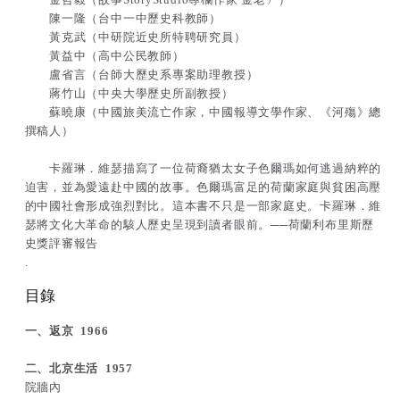
陳一隆（台中一中歷史科教師）
黃克武（中研院近史所特聘研究員）
黃益中（高中公民教師）
盧省言（台師大歷史系專案助理教授）
蔣竹山（中央大學歷史所副教授）
蘇曉康（中國旅美流亡作家，中國報導文學作家、《河殤》總
撰稿人）
卡羅琳．維瑟描寫了一位荷裔猶太女子色爾瑪如何逃過納粹的
迫害，並為愛遠赴中國的故事。色爾瑪富足的荷蘭家庭與貧困高壓
的中國社會形成強烈對比。這本書不只是一部家庭史。卡羅琳．維
瑟將文化大革命的駭人歷史呈現到讀者眼前。──荷蘭利布里斯歷
史獎評審報告
.
目錄
一、返京 1966
二、北京生活 1957
院牆內