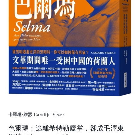
Open
media
1
卡羅琳·維瑟 Carolijn Visser
in
modal
色爾瑪：逃離希特勒魔掌，卻成毛澤東