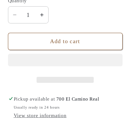
Quantity
Quantity
Decrease
Increase
quantity
quantity
for
for
Add to cart
色
色
爾
爾
瑪：
瑪：
逃
逃
離
離
希
希
特
特
Pickup available at
700 El Camino Real
勒
勒
Usually ready in 24 hours
魔
魔
View store information
掌，
掌，