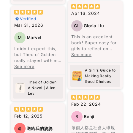
是隨著閱讀的進行，我
分為兩部分，第一部分
被流暢無阻的敍述方式
Feedback
*
是32篇關於人生感悟的
所吸引，人物視角轉換
Apr 16, 2024
文章，第二部分是26篇
無間斷，是一次非常愉
Verified
時事評論。這本書沒有
快的閱讀體驗，讓我完
Mar 31, 2026
GL
Gloria Liu
傳統的序言或導讀，讓
全沉浸在馬孔多興衰與
讀者可以與作者對話，
奧雷里亞諾一家的經歷
This is an excellent
M
Marvel
重新認識黎智英。
之中。
book! Super easy for
Write 50 more characters and upload 1 more
I didn’t expect this,
girls to reflect on
10%
photos review for
OFF discount
黎智英將自己七歲時的
馬奎斯的敍述風格給我
but Theo of Golden
what they are, who
See more
經歷與兒子的相比，認
一種既沉重又魔幻的氛
really stayed with me.
they are, their actions
為“No pain no gain的
圍，就像一位老者在一
There’s something
See more
and feelings.
人生哲理只是老生常談
A Girl's Guide to
個寂靜的夜晚，依著一
about Theo… the way
Elizabeth George is
Add files
的迷信。”（頁25）他強
Making Really
盞忽明忽暗的燭光，悠
he’s written feels
excellent at
(Accepts .gif, .jpg, .png and 5MB limit)
Good Choices
調，造就一個人的不是
Theo of Golden:
悠地回憶著一個已被人
almost unreal, but in
reflecting, while girls
A Novel | Allen
經歷，而是人格特質。
遺忘的村莊。低沉的嗓
a good way. Like
all over can follow
Levi
例如，他到香港後很少
Cancel
Submit
音、悲慘的氣息、熾熱
someone you wish
God and become a
看中文書，因為“學英文
的慾望、漫長的孤獨，
actually exists. At
better person with a
Feb 22, 2024
有飯吃，有空只會拿著
都在老者的話語間一一
one point I even
better childhood! I
英文書刨，有飯吃緊
呈現，那個曾經繁榮一
thought—this is like
really recommend this
Feb 12, 2025
B
Benji
要。”（頁37）他的批判
時的地方，最終終歸沉
looking at “the face
book!!!
性思考、功利而不唯
寂，敵不過自然的摧
of heaven.” And yes,
每個人都是社會大環境
送
送給我的婆婆
利、專注自律，都顯示
毀。
I kind of hope this