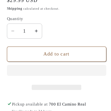
Regular
$29.99 USD
price
Shipping
calculated at checkout.
Quantity
Quantity
Decrease
Increase
quantity
quantity
for
for
Add to cart
這
這
個
個
動
動
盪
盪
的
的
世
世
界
界
Pickup available at
700 El Camino Real
-
-