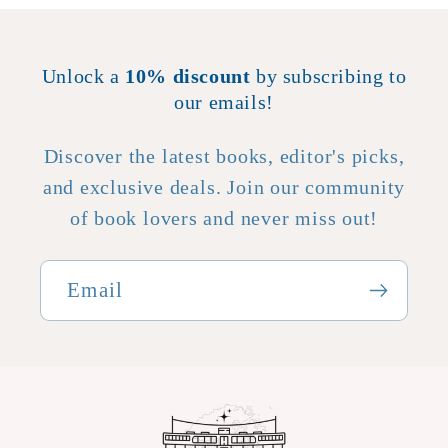
an engrossing story,
so visceral, so real.
It's more of an
experience than a
Unlock a
10% discount
by subscribing to
story. Highly, highly
our emails!
recommended!
Discover the latest books, editor's picks,
and exclusive deals. Join our community
of book lovers and never miss out!
Email