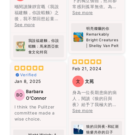
下的獨立個體，然而卻
了他的人格特質。
becomes a movie
喺閱讀陳靜宜嘅《我說
常感到孤單無依。為了
故事述說了奧雷里亞諾
someday.
福建麵，你說蝦麵》之
擺脫這份寂寞，我們努
See more
雖然黎智英自述讀書不
四代人的人生。從出生
後，我不禁回想起童年
力建立情感依賴，包括
多，但他的用字遣詞仍
到死亡，從建立到衰
It’s the debut novel
嘅美好回憶。每逢放
See more
朋友、伴侶、家人等。
值得借鑒。例如，“風平
敗，從熱鬧到孤獨。很
by Allen Levi, and
明亮燦爛的你
學，原籍福建的婆婆總
然而，當這些依賴消失
浪靜嘻嘻哈哈你看不到
多人說四代人的名字為
Remarkably
knowing he didn’t
會準備熱騰騰嘅福建
時，內心彷彿被陰雲籠
一個人的底蘊，只有到
何都要起一樣的，在我
Bright Creatures
come from a typical
我說福建麵，你說
麵，嗰股熟悉嘅香味，
罩，心靈變得陰霾。寂
了困境逼迫下你才看見
看來，這是一代又一代
| Shelby Van Pelt
蝦麵：馬來西亞飲
writing background
好似時光倒流咁，令我
寞、孤獨、渴望疏離成
一個人性格的真情流
人在重覆著類似的經
食文化特寫
(he was a songwriter
又重新感受到當時嘅溫
為我們的現實。儘管如
露。”（頁209）這句話
歷。每一代的人都像在
and a lawyer)
暖同幸福。
此，只需要一點點的善
可以做為“疾風知勁
重覆著上一代的經歷，
somehow makes it
意和慈悲，就能為多年
Feb 21, 2024
草”的白話改寫。在他的
但最終都以失敗衰亡告
more special. You can
呢本書唔單止係講述福
的陰霾帶來一絲陽光。
Verified
文字中，還能感受到視
終。
feel that it wasn’t
建麵同蝦麵嘅歷史同文
覺與味覺的描寫，如“與
Jan 8, 2025
文
文苑
written to impress—it
化，佢深入探討咗馬來
主角托娃的過去充滿悲
她走在街上路人的注目
無論如何努力，既定的
feels personal.
西亞獨特嘅飲食文化，
傷，如同一層沉重的陰
Barbara
身為一位長期患病的病
禮下，我恍若走進時光
命運從一開始就注定
BO
尤其係呢兩種麵嘅起源
霾籠罩她的生命。她內
O’Connor
人，閱讀《狼的日與
隧道，聞到四十多年
了，這是一種非常悲觀
What surprised me
同演變。對我嚟講，好
心的孤獨讓人感到共
夜》給予了我極大的慰
前，紐約心儀的女生透
的想法，但也是作者想
I think the Pulitzer
most is how the book
像係一段旅程，帶領我
鳴。卡麥隆雖然外表像
藉，感覺自己在漫漫治
See more
發的氣味。”（頁261）
要傳達的信息，這與他
committee made a
quietly changes the
穿越咗過去，重新認識
個噗攏貢，但他深處的
療的道路上並不孤單。
居住的拉丁美洲的歷史
wise choice.
way you think. It’s
自己嘅家鄉味。
幽默、善良和不屈不撓
感謝作者方肯勇敢的分
在《自己的聲音》一文
密切相關。
not dramatic or fast-
狼的日與夜-和紅斑
的態度，就像微小的火
享，尤其是她內心世界
中，他強調：“別人要看
paced, but it makes
狼瘡共存的日子
陳靜宜以細膩又生動嘅
花，等待一個善意和信
的痛苦，掙扎及堅持。
Night Watch: A