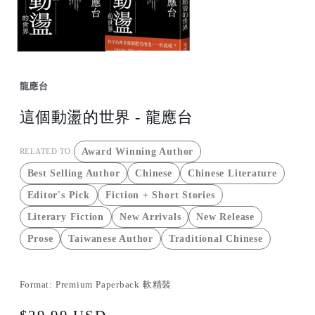
龍應台
這個動盪的世界 - 龍應台
Award Winning Author
RELATED TO:
Best Selling Author
Chinese
Chinese Literature
Editor's Pick
Fiction + Short Stories
Literary Fiction
New Arrivals
New Release
Prose
Taiwanese Author
Traditional Chinese
Format:
Premium Paperback 軟精裝