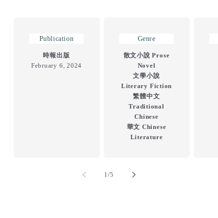
Publication
Genre
時報出版
散文小說 Prose
February 6, 2024
Novel
文學小說
Literary Fiction
繁體中文
Traditional
Chinese
華文 Chinese
Literature
of
1
/
5