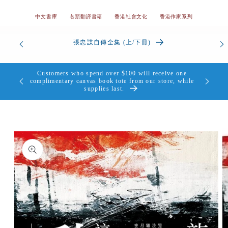
中文書庫
各類翻譯書籍
香港社會文化
香港作家系列
od’s
張忠謀自傳全集 (上/下冊)
the Heart
Customers who spend over $100 will receive one
個，送完即
complimentary canvas book tote from our store, while
supplies last.
Skip to
product
information