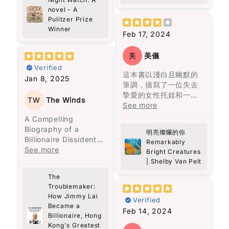
的我做到又怎麼樣？又
這一家人從一開始就被
you pause. I caught
筆觸，描寫咗馬來西亞
任的時刻，成為他人的
我強烈推薦這本書給所
novel - A
不是我要說的話，是我
詛咒。第一代的何塞與
myself thinking…
多元文化嘅飲食特色，
明亮指引。章魚的溫柔
Pulitzer Prize
有曾經歷病痛、正在與
裝著說的。說的不是我
烏爾蘇拉是近親結婚，
when was the last
仲透過比較台灣同周邊
彷彿陽光穿透了那些陰
Winner
疾病抗爭的人，以及他
的聲音，是別人要聽的
何塞甚至因此殺了人，
Feb 17, 2024
time I actually looked
國家嘅相似食物，讓我
雲，為這兩個人帶來光
們的家人和朋友。細讀
話。其實我要追求的，
經常看見被殺的鬼魂，
at people properly?
更加深刻咁理解咗唔同
明。然而，這光明需要
這本書，你將更深刻地
是找出自己的聲
良心不安，離開了原本
Not just passing by,
美
美儀
地區嘅美食風味。
人們願意向前走，才能
理解他們的感受和心路
音。”（頁178）他提
居住的村莊，才有了馬
but really noticing
Verified
真正看清。
歷程。病患的路上有同
出，找到自己的聲音並
孔多的建立。烏爾蘇拉
這本書以淺白且幽默的
them, being present,
雖然我婆婆而家已經唔
Jan 8, 2025
路人一起同行支持極為
不容易，這反映了修辭
曾見過近親結婚會生出
筆調，描寫了一位失去
being kind.
喺度, 但係透過閱讀完呢
就如同我們每個人一
重要。
的重要性。
豬尾巴的嬰兒，她一直
摯愛的女性托娃和一隻
本書，我不單止重溫咗
樣，過去可能充滿傷
TW
The Winds
被這個陰影籠罩，到了
北太平洋巨型章魚馬塞
See more
Theo has this way of
婆婆嘅味道，更加對馬
痕，但唯有願意信任和
在《機會與時勢》一文
他們最後的一代，也真
勒斯之間的不尋常友
listening—like really
A Compelling
來西亞嘅飲食文化有咗
持續前進，才能發現光
中，黎智英認為“機會不
的生出了一個豬尾巴的
誼。托娃在水族館工
listening. No agenda,
Biography of a
更深入嘅認識。每一口
明。這本書以成熟的筆
明亮燦爛的你
等於時勢”。他指出，儘
嬰兒。
作，發現馬塞勒斯竟然
no rushing. Just fully
Billionaire Dissident
福建麵同蝦麵，唔單止
調呈現溫馨的故事，深
Remarkably
管機會存在，但外部環
了解她三十年前兒子失
there. And it made
Mark Clifford’s
See more
係滋味，更係背後嘅故
具推薦價值。
Bright Creatures
境也是成功的關鍵因
魔幻寫實主義是這本書
蹤的秘密，牠成為她生
me realize how rare
account of Jimmy
事同情感，呢本書帶俾
| Shelby Van Pelt
素。他還強調，失敗可
最讓人迷醉的地方，來
活中的陪伴和知己。
that is.
Lai’s extraordinary
我嘅係親切的回憶。
以讓人成熟，並且強調
歷不明的子彈穿透了一
The
There’s also this idea
life offers more than
了社交的重要性，這一
名兒子的頭顱，血有意
Troublemaker:
這段不尋常的友誼讓人
in the book about
just the story of a
切都表明了他的智慧和
識地流經數里流到山下
How Jimmy Lai
深受觸動，作者以馬塞
small acts of
Verified
man—it’s also a vivid
洞察力。
Became a
的廚房尋找母親。飛升
勒斯的視角，揭示人類
kindness—he calls
exploration of Hong
Feb 14, 2024
Billionaire, Hong
上天空的美人兒。不能
的情感、脆弱和堅強。
them “bestowals.”
Kong’s history and
總之，這本書不僅提供
Kong's Greatest
洗掉的灰燼十字。與鬼
書中以輕鬆的方式表達
Nothing big or showy,