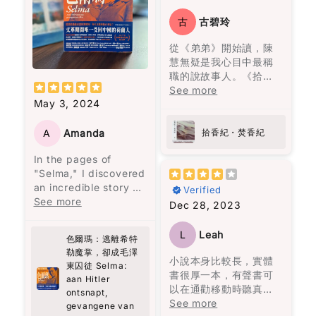
you finish it. It kind of
的勇氣，將自己視作生
康，並且能在繁忙的生
into a political storm
宴，睇得過癮又回味無
follows you for a
命中最愛的人，並思考
活中輕鬆融入這些簡單
古
古碧玲
following a letter from
窮。
while.
如何最愛待自己。這本
而有效的策略。如果你
General Peng Dehuai,
書教會我們，愛是要找
從《弟弟》開始讀，陳
跟我一樣忙碌，又擔心
who criticized many
I don’t have many
一個願意一直陪伴、支
慧無疑是我心目中最稱
糖尿病風險，這本書真
of Mao's policies. The
“favorite books”… but
持並灌溉你的人，而不
職的說故事人。《拾香
的是值得一讀！
book provides a
this one is definitely
是將你視為可隨時擁有
紀 焚香紀》寫九七前的
See more
revealing glimpse into
on the list now.
May 3, 2024
的物品。
香港，所有故事與大事
the internal political
紀連結，照常不炫技，
struggles within the
花朵盛開了，正如智者
寫得讓人在新聞中的事
A
Amanda
拾香紀・焚香紀
top echelons of the
巴觀所說："當你喜歡上
件驚心動魄，回不去的
Chinese Communist
In the pages of
一朵花，你摘下它；當
原由來自香港的爸爸媽
Party. However,
"Selma," I discovered
你愛上一朵花，你天天
媽們的作為與不作為。
readers should
an incredible story of
灌溉它。" 最終，愛是要
開卷啟頁就放不下的
Verified
approach it with a
resilience and
See more
找一個願意一直灌溉你
書。
Dec 28, 2023
degree of skepticism,
strength that left me
的人，而不是把你當成
as the author is a
deeply moved.
可以隨意擁有的人。
party member and
L
Leah
色爾瑪：逃離希特
Selma's journey,
may not adopt a
勒魔掌，卻成毛澤
surviving the horrors
小說本身比較長，實體
critical perspective.
東囚徒 Selma:
of both Hitler's and
書很厚一本，有聲書可
Despite this, the book
aan Hitler
Mao's regimes, is a
以在通勸移動時聽真的
is a valuable read for
ontsnapt,
testament to the
很方面。故事本身相當
See more
those interested in
gevangene van
human spirit's ability