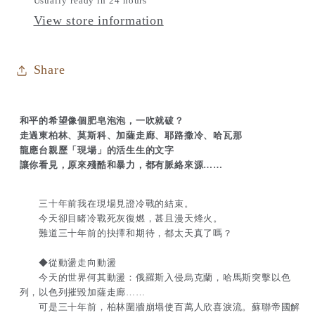
Usually ready in 24 hours
龍
龍
View store information
應
應
台
台
Share
和平的希望像個肥皂泡泡，一吹就破？
走過東柏林、莫斯科、加薩走廊、耶路撒冷、哈瓦那
龍應台親歷「現場」的活生生的文字
讓你看見，原來殘酷和暴力，都有脈絡來源……
三十年前我在現場見證冷戰的結束。
今天卻目睹冷戰死灰復燃，甚且漫天烽火。
難道三十年前的抉擇和期待，都太天真了嗎？
◆從動盪走向動盪
今天的世界何其動盪：俄羅斯入侵烏克蘭，哈馬斯突擊以色
列，以色列摧毀加薩走廊……
可是三十年前，柏林圍牆崩塌使百萬人欣喜淚流。蘇聯帝國解