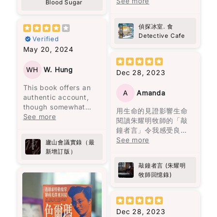
他八位香港作家一齊合
See more
Blood Sugar
在破壞，到了年老在品
more.
起的美好時光，使離開
widely to shed light
需要依靠咖啡來保持清
煮呢份美味嘅推理大
嘗孤獨與回憶。
Some parts made me
變得比外人想像的更加
on a story that
醒。但這些短暫的提神
餐，每個故事就似一味
reflect more than I
困難。
偵探冰室. 食
deserves greater
效果常常伴隨著更嚴重
正宗嘅港式佳餚，令人
《百年孤寂》讀的是什
expected. About
Detective Cafe
attention.
的疲憊和煩躁。
Verified
回味無窮。陳浩基呢位
麼？是人生。年輕的熱
grief, about
書中所描述的身體傷害
May 20, 2024
大廚以《手足》一故事
情，中年的矛盾，老年
forgiveness, about
當然是不可原諒的，但
書中的建議非常實用，
入菜，以灣仔老牌德國
的孤獨。
choosing to love
大部分的暴力是無形的
比如建議先吃沙拉再吃
菜館「茜茜餐廳」為廚
WH
W. Hung
Dec 28, 2023
people even when it’s
傷害。用言語貶低、冷
主餐，還有避免空腹吃
房，將難以拍得嘅兄弟
not easy. It’s not
漠如同遺棄、情緒的喜
高糖食物。我開始實施
This book offers an
情仇烹調得淋漓盡致。
heavy in an
A
Amanda
怒無常等，這些都會造
這些方法後，發現能量
authentic account,
而《唐人街肉醬意粉藏
overwhelming way,
成幾乎不可逆的傷害，
水平變得更加穩定，下
though somewhat
屍案》由神秘作家黑貓C
用生命的見證影響生命
but it stays with you.
且難以展示給他人看，
午的疲憊感也消失了。
lengthy, from a
See more
主理，以一道焗肉醬意
閱讀朱耀明牧師的「敲
心靈上的痛苦更加深
之前經常需要喝咖啡來
secretary who
粉揭示茶餐廳嘅不可告
鐘者言」令我感受良
Also… random side
刻。
應付疲勞的情況，現在
attended a significant
人嘅秘密，真係啱啱好
多。當中遇上生命的挫
See more
effect: this book
廬山會議實錄（最
幾乎不再發生了，而腹
political meeting
味又出奇制勝。其他嘅
折一次一次的教訓學習
made me curious
新增訂版）
書中主人公莉莉·布隆離
部的改善也非常明顯！
called by Chairman
故事都唔使話，就係味
經歷細緻的分享，亦成
about Port wine
開了那個打她的男人，
Mao at Lushan.
蕾嘅一場奇妙之旅，啲
敲鐘者言 (朱耀明
為我的指南。朱牧加
Anyway, I don’t want
並打破了母親相同命運
作為亞洲人，我知道自
Initially intended to
懸疑、驚悚、笑料就似
牧師回憶錄)
油！💪🏻
to give too much
的循環。
己面對糖尿病的風險比
address
佐料一樣，調配得恰到
away. But this is one
其他族群更高。 這本書
administrative
好處。呢本書唔單止係
of those books that
閱讀完這本書後，我感
不僅幫助我穩定血糖，
shortcomings, the
食神樂園，更係陳浩基
doesn’t just end when
到獲得了面對生命痛苦
Dec 28, 2023
還激勵我更加注重健
meeting escalated
同其他作家嘅文學饗