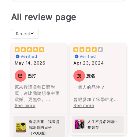
All review page
Recent
importance of
且相似。然而，我從書
resilience in the face
中的經歷中得出的結論
Verified
Verified
of adversity. If you're
是，不必太在意這些關
May 14, 2026
Apr 23, 2024
looking for a
係，看他們的經歷就足
compelling read that
夠了。
will leave you
巴
巴打
茂
茂名
inspired, "Selma" is
故事圍繞著一個在沼澤
原來救護員每日面對
一個人的品性？
definitely worth
旁的村莊——馬孔多的
嘅，遠比我哋想像中更
picking up.
興衰與沒落，從第一位
震撼、更無奈。
Star rating
曾經參加了宋學維老師
奧雷里亞諾帶領一群人
作者用真實經歷寫出香
See more
的線上課程，聽到他對
See more
來到此地，決定在這裡
港最前線故事，有血有
《蘋果日報》的批評和
Name
*
建立村莊。
肉，睇完會更加明白生
對黎智英的讚揚，於是
香港故事－我還是
人生不是名利場 -
命同人性。
決定找來《人生不是名
一開始我不太適應這種
Email
救護員的日子
黎智英
向救護員致敬!
利場》一書閱讀。這本
說書人的敍述方式。但
（POD版）
書共收錄了58篇散文，