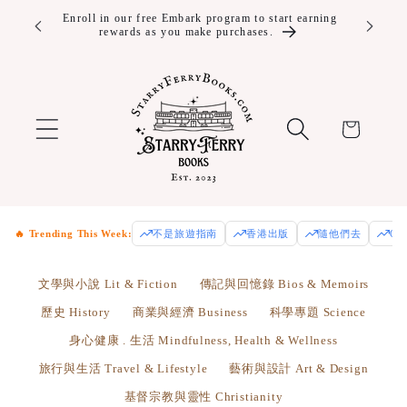
Skip to
ver $100!
Enroll in our free Embark program to start earning
rewards as you make purchases.
content
Cart
🔥 Trending This Week:
不是旅遊指南
香港出版
隨他們去
Od
文學與小說 Lit & Fiction
傳記與回憶錄 Bios & Memoirs
歷史 History
商業與經濟 Business
科學專題 Science
身心健康 . 生活 Mindfulness, Health & Wellness
旅行與生活 Travel & Lifestyle
藝術與設計 Art & Design
基督宗教與靈性 Christianity