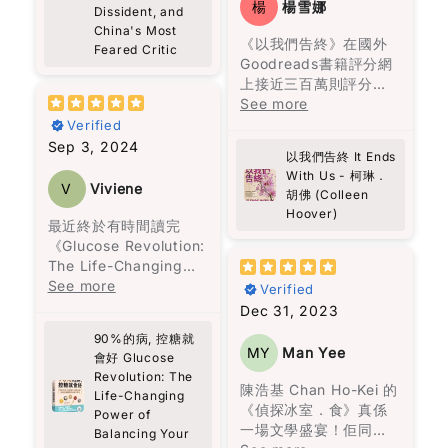
struggles. From Lai’s
楊
楊雪娜
Dissident, and
了黎智英的見解，還讓
魂相伴聊天等等。
深沉的情感，讓讀者在
just thoughtful
arrival in the 1960s
China's Most
讀者重新思考人生的意
笑聲中感受到生命的溫
gestures for people
《以我們告終》在國外
as a 12-year-old
Feared Critic
義，並反思自己的價值
故事沒有主角，家族中
暖。書中的馬塞勒斯透
who might be
Goodreads書籍評分網
refugee from
觀。
的每一位成員也是主
過各種方式，傳達真相
struggling. I liked
上接近三百萬則評分，
mainland China,
角。烏爾蘇拉的堅毅支
給托娃，填補了她內心
that a lot. It feels
高達4.2顆星的高評價，
See more
working in a clothing
撐著整個家族，阿瑪蘭
的空洞，最終拯救了最
very real, and also
這種受歡迎的原因可能
factory, to his current
Verified
旦深刻的仇恨與懊悔讓
寂寞的她。
something we can
是因為柯琳‧胡佛是一位
status as Hong
Sep 3, 2024
她一生都無法接受愛
以我們告終 It Ends
actually do.
擅長寫浪漫言情小說的
Kong’s most
情。沉默的上校打了三
With Us - 柯琳．
真誠推介給各位讀者。
作家。她筆下的愛情與
prominent political
V
Viviene
胡佛 (Colleen
十二場戰爭，戰爭將他
The story is built
邂逅充滿了每個女生都
prisoner, the book
Hoover)
扭曲成一個無情的人，
around a group of
曾經幻想過的美好情
captures a journey
最近終於有時間讀完
再也無法與家人相處。
very different people,
節，情節吸引人，閱讀
marked by resilience,
《Glucose Revolution:
偏執的費爾南達，一生
and somehow they all
起來也十分輕鬆。
faith, and an
The Life-Changing
只顧著名聲，親手毀了
connect through
unyielding fight for
Power of Balancing
See more
Verified
自己的女兒，也從不懊
Theo. It’s not perfect
然而，這一次，柯琳‧胡
freedom.
Your Blood Sugar》這
Dec 31, 2023
悔，一生都要活在自我
or ideal—it’s messy, a
佛想要講述的不僅僅是
本書，收穫真是非常
的體面與狂熱的宗教
bit random, but
90%的病, 控糖就
愛情，還包括在愛錯了
As Western media
大！
MY
Man Yee
中。
會好 Glucose
warm. You start to
人之後，王子和公主過
often overlooks Hong
Revolution: The
feel that sense of
著怎樣的生活。她殘酷
Kong’s plight, this
作為一個日常行程非常
陳浩基 Chan Ho-Kei 的
家族中的男性，一生都
Life-Changing
community, just from
而真實地描繪了家庭暴
book is essential
緊湊的人，之前經常面
《偵探冰室．食》真係
Power of
在冒險與探索，沉溺於
people showing up
力，而我最欣賞的是，
reading. Pick up a
對能量波動的問題，尤
一場文學盛宴！佢同其
Balancing Your
情慾，同時在建立卻又
and caring a little
她同時呈現了兩人在一
copy, and share it
其是在下午時段，總是