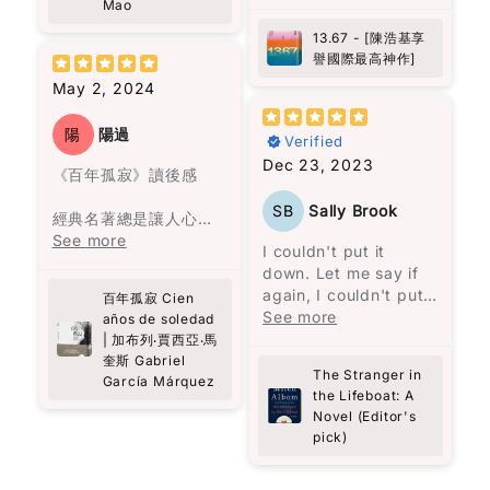
吸引，作者穿插了不少
the dynamics of
Mao
to endure even the
香港的時空背景。朗讀
Chinese communist
13.67 - [陳浩基享
darkest of times.
者的表達亦另故事更精
leadership, their
譽國際最高神作]
What struck me most
彩。
interrelationships,
was Selma's choice
May 2, 2024
and their thought
to stay, despite the
processes.
opportunity to
陽
陽過
Verified
escape, and her
Dec 23, 2023
unwavering
《百年孤寂》讀後感
determination to
SB
Sally Brook
persevere. Through
經典名著總是讓人心生
Carolijn Visser's vivid
敬畏，因為害怕讀不懂
See more
I couldn't put it
storytelling, I felt as
而感到有些迷茫。在開
down. Let me say if
though I was right
始閱讀之前，我閱讀了
again, I couldn't put
百年孤寂 Cien
there with Selma,
一些書評，大致了解這
it down.
See more
años de soledad
experiencing her
是與拉丁美洲的歷史有
To be honest, I feel
| 加布列‧賈西亞‧馬
struggles and
關，而許多人建議閱讀
like the less said
奎斯 Gabriel
triumphs firsthand.
前準備好紙筆，因為人
The Stranger in
García Márquez
about the story the
This book is a
名複雜又相似，很難記
the Lifeboat: A
better. You get all
powerful reminder of
住誰是誰。
Novel (Editor's
you need to know
the strength we all
pick)
from the book
possess and the
確實，書中的人名長而
description. It's such