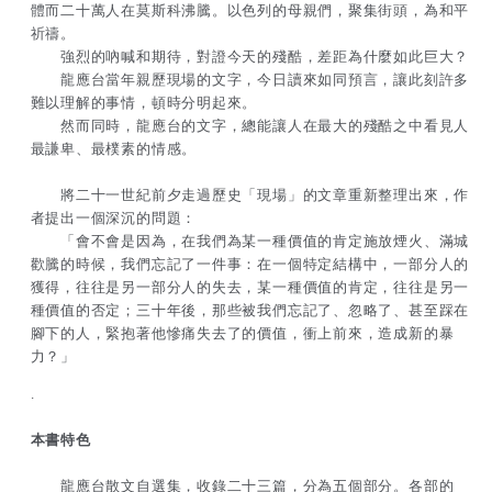
體而二十萬人在莫斯科沸騰。以色列的母親們，聚集街頭，為和平
祈禱。
強烈的吶喊和期待，對證今天的殘酷，差距為什麼如此巨大？
龍應台當年親歷現場的文字，今日讀來如同預言，讓此刻許多
難以理解的事情，頓時分明起來。
然而同時，龍應台的文字，總能讓人在最大的殘酷之中看見人
最謙卑、最樸素的情感。
將二十一世紀前夕走過歷史「現場」的文章重新整理出來，作
者提出一個深沉的問題：
「會不會是因為，在我們為某一種價值的肯定施放煙火、滿城
歡騰的時候，我們忘記了一件事：在一個特定結構中，一部分人的
獲得，往往是另一部分人的失去，某一種價值的肯定，往往是另一
種價值的否定；三十年後，那些被我們忘記了、忽略了、甚至踩在
腳下的人，緊抱著他慘痛失去了的價值，衝上前來，造成新的暴
力？」
.
本書特色
龍應台散文自選集，收錄二十三篇，分為五個部分。各部的