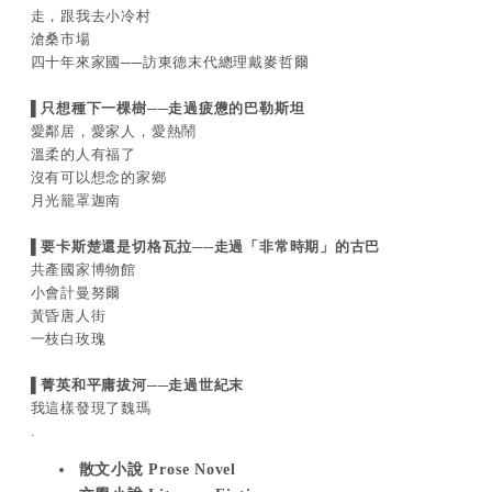
走，跟我去小冷村
滄桑市場
四十年來家國──訪東德末代總理戴麥哲爾
▌只想種下一棵樹──走過疲憊的巴勒斯坦
愛鄰居，愛家人，愛熱鬧
溫柔的人有福了
沒有可以想念的家鄉
月光籠罩迦南
▌要卡斯楚還是切格瓦拉──走過「非常時期」的古巴
共產國家博物館
小會計曼努爾
黃昏唐人街
一枝白玫瑰
▌菁英和平庸拔河──走過世紀末
我這樣發現了魏瑪
.
散文小說 Prose Novel