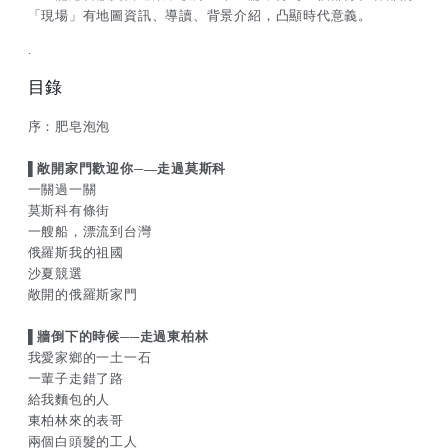
「現場」有地圖資訊、導讀、背景介紹，凸顯時代意義。
.
目錄
序：肥皂泡泡
▌敞開家門歡迎你─—走過莫斯科
一關過一關
莫斯科有條街
一艘船，漂流到台灣
俄羅斯我的祖國
沙夏競選
敞開的俄羅斯家門
▌牆倒下的時候──走過東柏林
我愛家鄉的一土一石
一輩子走錯了路
給我麵包的人
東柏林來的表哥
兩個白頭髮的工人