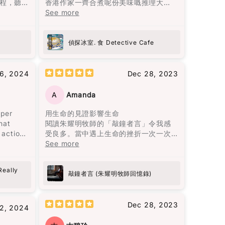
程，聽
香港作家一齊合煮呢份美味嘅推理大
的，但大部分的暴力是無形的傷害。用
黎智英
餐，每個故事就似一味正宗嘅港式佳
See more
言語貶低、冷漠如同遺棄、情緒的喜怒
是名利
餚，令人回味無窮。陳浩基呢位大廚以
重又魔
無常等，這些都會造成幾乎不可逆的傷
58篇散
《手足》一故事入菜，以灣仔老牌德國
寂靜的
害，且難以展示給他人看，心靈上的痛
2篇關於
菜館「茜茜餐廳」為廚房，將難以拍得
偵探冰室. 食 Detective Cafe
，悠悠
苦更加深刻。
6篇時事
嘅兄弟情仇烹調得淋漓盡致。而《唐人
。低沉
導讀，
街肉醬意粉藏屍案》由神秘作家黑貓C主
望、漫
書中主人公莉莉·布隆離開了那個打她的
識黎智
理，以一道焗肉醬意粉揭示茶餐廳嘅不
16, 2024
Dec 28, 2023
一呈
男人，並打破了母親相同命運的循環。
可告人嘅秘密，真係啱啱好味又出奇制
最終終
勝。其他嘅故事都唔使話，就係味蕾嘅
A
Amanda
閱讀完這本書後，我感到獲得了面對生
子的相
一場奇妙之旅，啲懸疑、驚悚、笑料就
命痛苦的勇氣，將自己視作生命中最愛
的人生哲理
似佐料一樣，調配得恰到好處。呢本書
uper
用生命的見證影響生命
人生。
的人，並思考如何最愛待自己。這本書
）他強
唔單止係食神樂園，更係陳浩基同其他
hat
閱讀朱耀明牧師的「敲鐘者言」令我感
從熱鬧
教會我們，愛是要找一個願意一直陪
是人格
作家嘅文學饗宴，睇得過癮又回味無
 actions
受良多。當中遇上生命的挫折一次一次
為何都
伴、支持並灌溉你的人，而不是將你視
中文
窮。
ge is
的教訓學習經歷細緻的分享，亦成為我
See more
代又一
為可隨時擁有的物品。
只會拿著
girls all
的指南。朱牧加油！💪🏻
代的人
7）他的
come a
最終都
花朵盛開了，正如智者巴觀所說："當你
Really
注自
敲鐘者言 (朱耀明牧師回憶錄)
喜歡上一朵花，你摘下它；當你愛上一
d this
朵花，你天天灌溉它。" 最終，愛是要找
開始就
一個願意一直灌溉你的人，而不是把你
的用字
Dec 28, 2023
法，但
2, 2024
當成可以隨意擁有的人。
浪靜嘻嘻
他居住
有到了