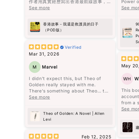
作者用真實經歷寫出香港最前線故事，
Power o
有血有肉，睇完會更加明白生命同人
See more
Suga
See mo
性。
向救護員致敬!
作為一
香港故事－我還是救護員的日子
9
經常面
（POD版）
R
午時段
P
醒。但
S
更嚴重
Verified
Mar 31, 2026
書中的
拉再吃
May 20
M
Marvel
物。我
水平變
I didn’t expect this, but Theo of
WH
W
失了。
Golden really stayed with me.
的情況
This bo
There’s something about Theo… the
的改善
account
way he’s written feels almost unreal,
See more
from a 
but in a good way. Like someone
作為亞
signific
See mo
you wish actually exists. At one
風險比其
Theo of Golden: A Novel | Allen
by Chai
point I even thought—this is like
我穩定
Levi
intende
looking at “the face of heaven.” And
並且能
shortco
yes, I kind of hope this becomes a
單而有
escalate
movie someday.
Feb 12, 2025
碌，又