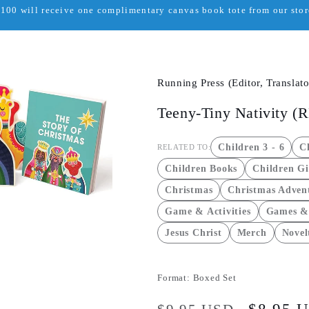
00 will receive one complimentary canvas book tote from our store
Running Press (Editor, Translato
Teeny-Tiny Nativity (
Children 3 - 6
Ch
RELATED TO:
Children Books
Children Gi
Christmas
Christmas Adven
Game & Activities
Games & 
Jesus Christ
Merch
Novel
Format:
Boxed Set