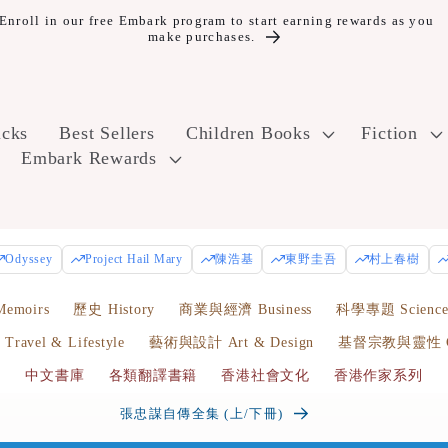
10% off Year Round and Free Shipping for Embark Plus+ members.
icks
Best Sellers
Children Books
Fiction
Embark Rewards
Odyssey
Project Hail Mary
陳浩基
東野圭吾
村上春樹
emoirs
歷史 History
商業與經濟 Business
科學專題 Scienc
avel & Lifestyle
藝術與設計 Art & Design
基督宗教與靈性 Chr
中文書庫
各類翻譯書籍
香港社會文化
香港作家系列
香港我的愛與痛 | 顏純鈎