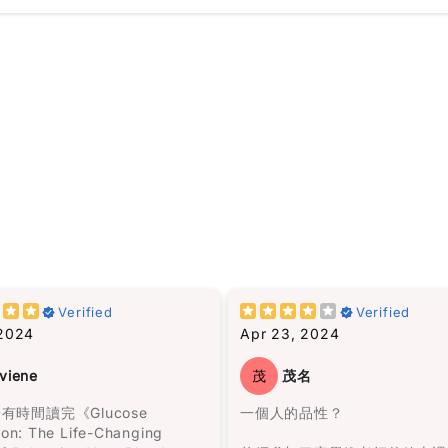
hat doesn’t just end when
諾帶領一群人來到此地，決定在
sh it. It kind of follows you
Verified
Verified
立村莊。
ile.
 2024
Apr 23, 2024
一開始我不太適應這種說書人的
 have many “favorite
viene
茂
茂名
式。但是隨著閱讀的進行，我被
but this one is definitely on
阻的敍述方式所吸引，人物視角
 now.
有時間讀完《Glucose
一個人的品性？
間斷，是一次非常愉快的閱讀體
ion: The Life-Changing
我完全沉浸在馬孔多興衰與奧雷