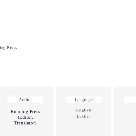
ing Press
.
Author
Language
English
Running Press
Lexile:
(Editor,
Translator)