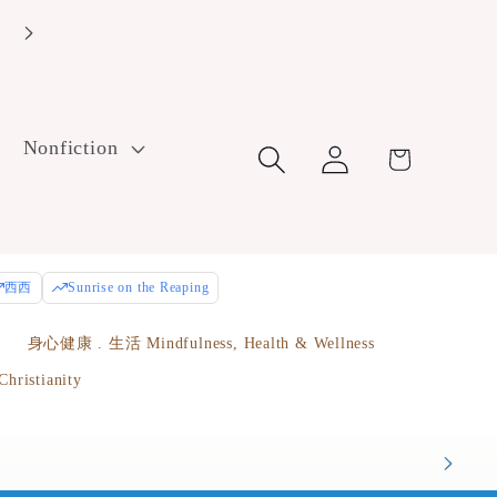
Enjoy free U.S. ground shipping on orders over $100! Use cod
FreeShip100 at checkout.
Log
Nonfiction
Cart
in
西西
Sunrise on the Reaping
e
身心健康 . 生活 Mindfulness, Health & Wellness
istianity