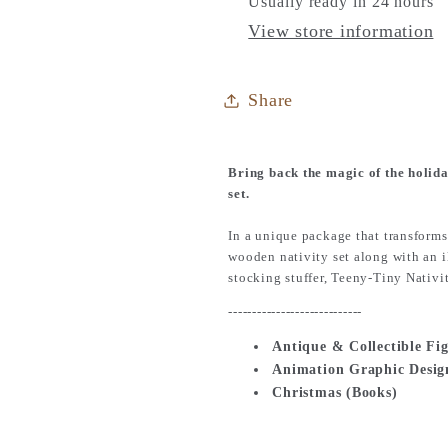
Usually ready in 24 hours
View store information
Share
Bring back the magic of the holida
set.
In a unique package that transforms 
wooden nativity set along with an 
stocking stuffer,
Teeny-Tiny Nativi
-----
-----
-----
-----
-----
---
Antique & Collectible Fi
Animation Graphic Desig
Christmas (Books)