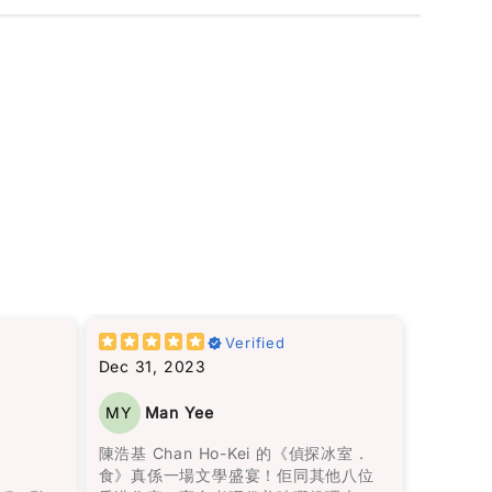
這裡建
僅僅是愛情，還包括在愛錯了人之後，
Verified
王子和公主過著怎樣的生活。她殘酷而
Dec 31, 2023
真實地描繪了家庭暴力，而我最欣賞的
敍述方
是，她同時呈現了兩人在一起的美好時
MY
Man Yee
流暢無
光，使離開變得比外人想像的更加困
轉換無
難。
陳浩基 Chan Ho-Kei 的《偵探冰室．
驗，讓
食》真係一場文學盛宴！佢同其他八位
里亞諾
書中所描述的身體傷害當然是不可原諒