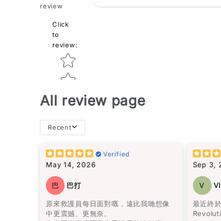
review
Click
to
review
:
Star rating
All review page
Recent
books t
you fini
Verified
for a wh
May 14, 2026
Sep 3,
I don’t
Star rating
巴
巴打
V
Vi
books”… 
the list
原來救護員每日面對嘅，遠比我哋想像
最近終於
中更震撼、更無奈。
Revolut