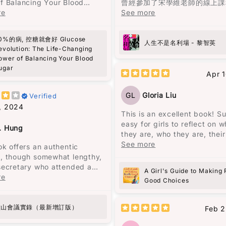
f Balancing Your Blood
曾經參加了宋學維老師的線上課
一家的經歷之中。
r》這本書，收穫真是非常大！
re
到他對《蘋果日報》的批評和對
See more
的讚揚，於是決定找來《人生不
馬奎斯的敍述風格給我一種既沉
個日常行程非常緊湊的人，之前
場》一書閱讀。這本書共收錄了
幻的氛圍，就像一位老者在一個
0%的病, 控糖就會好 Glucose
對能量波動的問題，尤其是在下
文，分為兩部分，第一部分是3
人生不是名利場 - 黎智英
夜晚，依著一盞忽明忽暗的燭光
evolution: The Life-Changing
，總是需要依靠咖啡來保持清
人生感悟的文章，第二部分是2
地回憶著一個已被人遺忘的村莊
ower of Balancing Your Blood
這些短暫的提神效果常常伴隨著
評論。這本書沒有傳統的序言或
的嗓音、悲慘的氣息、熾熱的慾
ugar
的疲憊和煩躁。
讓讀者可以與作者對話，重新認
Apr 
長的孤獨，都在老者的話語間一
英。
現，那個曾經繁榮一時的地方，
建議非常實用，比如建議先吃沙
GL
Gloria Liu
Verified
歸沉寂，敵不過自然的摧毀。
主餐，還有避免空腹吃高糖食
黎智英將自己七歲時的經歷與兒
, 2024
開始實施這些方法後，發現能量
比，認為“No pain no gain
This is an excellent book! S
故事述說了奧雷里亞諾四代人的
得更加穩定，下午的疲憊感也消
只是老生常談的迷信。”（頁25
easy for girls to reflect on w
從出生到死亡，從建立到衰敗，
. Hung
之前經常需要喝咖啡來應付疲勞
調，造就一個人的不是經歷，而
they are, who they are, their
到孤獨。很多人說四代人的名字
，現在幾乎不再發生了，而腹部
特質。例如，他到香港後很少看
and feelings. Elizabeth Geor
See more
ok offers an authentic
要起一樣的，在我看來，這是一
也非常明顯！
書，因為“學英文有飯吃，有空
excellent at reflecting, while 
, though somewhat lengthy,
代人在重覆著類似的經歷。每一
英文書刨，有飯吃緊要。”（頁3
over can follow God and be
secretary who attended a
都像在重覆著上一代的經歷，但
A Girl's Guide to Making 
洲人，我知道自己面對糖尿病的
批判性思考、功利而不唯利、專
better person with a better
ant political meeting called
re
以失敗衰亡告終。
Good Choices
他族群更高。 這本書不僅幫助
律，都顯示了他的人格特質。
childhood! I really recommen
rman Mao at Lushan. Initially
血糖，還激勵我更加注重健康，
book!!!
d to address administrative
無論如何努力，既定的命運從一
在繁忙的生活中輕鬆融入這些簡
雖然黎智英自述讀書不多，但他
mings, the meeting
廬山會議實錄（最新增訂版）
注定了，這是一種非常悲觀的想
Feb 2
效的策略。如果你跟我一樣忙
遣詞仍值得借鑒。例如，“風平
d into a political storm
也是作者想要傳達的信息，這與
擔心糖尿病風險，這本書真的是
哈哈你看不到一個人的底蘊，只