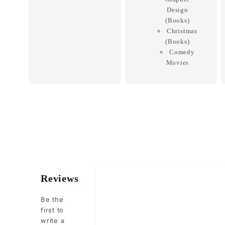
Design
(Books)
Christmas
(Books)
Comedy
Movies
How do you like this item?
Reviews
Be the
first to
write a