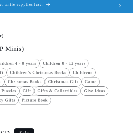
, while supplies last.
r)
RP Minis)
ildren 4 - 8 years
Children 8 - 12 years
ft
Children's Christmas Books
Childrens
t
Christmas Books
Christmas Gift
Game
Puzzles
Gift
Gifts & Collectibles
Give Ideas
ty Gifts
Picture Book
Sale