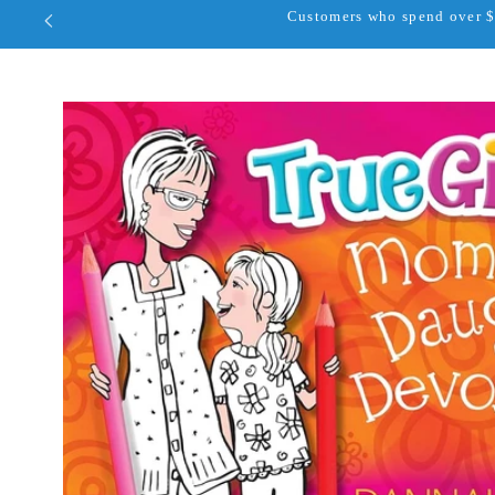
Customers who spend over $1
Skip to
product
information