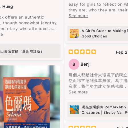
故事述說了奧雷里亞諾四代人的
得更加穩定，下午的疲憊感也消
只是老生常談的迷信。”（頁25
easy for girls to reflect on w
從出生到死亡，從建立到衰敗，
. Hung
之前經常需要喝咖啡來應付疲勞
調，造就一個人的不是經歷，而
they are, who they are, their
到孤獨。很多人說四代人的名字
，現在幾乎不再發生了，而腹部
特質。例如，他到香港後很少看
and feelings. Elizabeth Geor
See more
ok offers an authentic
要起一樣的，在我看來，這是一
也非常明顯！
書，因為“學英文有飯吃，有空
excellent at reflecting, while 
, though somewhat lengthy,
代人在重覆著類似的經歷。每一
英文書刨，有飯吃緊要。”（頁3
over can follow God and be
secretary who attended a
都像在重覆著上一代的經歷，但
A Girl's Guide to Making 
洲人，我知道自己面對糖尿病的
批判性思考、功利而不唯利、專
better person with a better
ant political meeting called
re
以失敗衰亡告終。
Good Choices
他族群更高。 這本書不僅幫助
律，都顯示了他的人格特質。
childhood! I really recommen
rman Mao at Lushan. Initially
血糖，還激勵我更加注重健康，
book!!!
d to address administrative
無論如何努力，既定的命運從一
在繁忙的生活中輕鬆融入這些簡
雖然黎智英自述讀書不多，但他
mings, the meeting
廬山會議實錄（最新增訂版）
注定了，這是一種非常悲觀的想
Feb 2
效的策略。如果你跟我一樣忙
遣詞仍值得借鑒。例如，“風平
d into a political storm
也是作者想要傳達的信息，這與
擔心糖尿病風險，這本書真的是
哈哈你看不到一個人的底蘊，只
ng a letter from General Peng
的拉丁美洲的歷史密切相關。
B
Benji
讀！
困境逼迫下你才看見一個人性格
 who criticized many of
流露。”（頁209）這句話可以
olicies. The book provides a
這一家人從一開始就被詛咒。第
每個人都是社會大環境下的獨立
知勁草”的白話改寫。在他的文
g glimpse into the internal
何塞與烏爾蘇拉是近親結婚，何
然而卻常感到孤單無依。為了擺
能感受到視覺與味覺的描寫，如
l struggles within the top
因此殺了人，經常看見被殺的鬼
寂寞，我們努力建立情感依賴，
在街上路人的注目禮下，我恍若
s of the Chinese Communist
心不安，離開了原本居住的村莊
友、伴侶、家人等。然而，當這
See more
光隧道，聞到四十多年前，紐約
However, readers should
了馬孔多的建立。烏爾蘇拉曾見
消失時，內心彷彿被陰雲籠罩，
女生透發的氣味。”（頁261）
h it with a degree of
結婚會生出豬尾巴的嬰兒，她一
得陰霾。寂寞、孤獨、渴望疏離
明亮燦爛的你 Remarkably B
sm, as the author is a party
個陰影籠罩，到了他們最後的一
們的現實。儘管如此，只需要一
在《自己的聲音》一文中，他強
Creatures | Shelby Van P
 and may not adopt a
真的生出了一個豬尾巴的嬰兒。
善意和慈悲，就能為多年的陰霾
人要看的我做到又怎麼樣？又不
 perspective. Despite this,
絲陽光。
說的話，是我裝著說的。說的不
k is a valuable read for
魔幻寫實主義是這本書最讓人迷