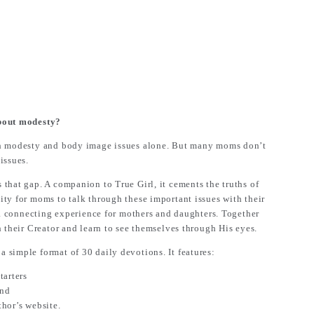
about modesty?
th modesty and body image issues alone. But many moms don’t
issues.
that gap. A companion to True Girl, it cements the truths of
ty for moms to talk through these important issues with their
t a connecting experience for mothers and daughters. Together
h their Creator and learn to see themselves through His eyes.
simple format of 30 daily devotions. It features:
tarters
end
hor’s website.