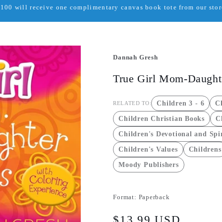
00 will receive one complimentary canvas book tote from our store
Dannah Gresh
True Girl Mom-Daughte
Children 3 - 6
Ch
RELATED TO:
Children Christian Books
C
Children's Devotional and Spi
Children's Values
Childrens
Moody Publishers
Format:
Paperback
Regular
$13.99 USD