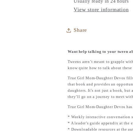
Usually ready in 24 hours
View store information
Share
Want help talking to your tween 
Tweens aren’t meant to grapple wi
know quite how to talk about these 
True Girl Mom-Daughter Devos fills 
that book and provides an opportuni
daughters. It’s not just a book, bu
they’ll go on a journey to meet wit
True Girl Mom-Daughter Devos has a 
* Weekly interactive conversation s
* A leader’s guide appendix at the 
* Downloadable resources at the aut