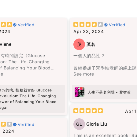
hat doesn’t just end when
諾帶領一群人來到此地，決定在
sh it. It kind of follows you
Verified
Verified
立村莊。
ile.
 2024
Apr 23, 2024
一開始我不太適應這種說書人的
 have many “favorite
viene
茂
茂名
式。但是隨著閱讀的進行，我被
but this one is definitely on
阻的敍述方式所吸引，人物視角
 now.
有時間讀完《Glucose
一個人的品性？
間斷，是一次非常愉快的閱讀體
ion: The Life-Changing
我完全沉浸在馬孔多興衰與奧雷
f Balancing Your Blood
曾經參加了宋學維老師的線上課
一家的經歷之中。
r》這本書，收穫真是非常大！
re
到他對《蘋果日報》的批評和對
See more
的讚揚，於是決定找來《人生不
馬奎斯的敍述風格給我一種既沉
個日常行程非常緊湊的人，之前
場》一書閱讀。這本書共收錄了
幻的氛圍，就像一位老者在一個
0%的病, 控糖就會好 Glucose
對能量波動的問題，尤其是在下
文，分為兩部分，第一部分是3
人生不是名利場 - 黎智英
夜晚，依著一盞忽明忽暗的燭光
evolution: The Life-Changing
，總是需要依靠咖啡來保持清
人生感悟的文章，第二部分是2
地回憶著一個已被人遺忘的村莊
ower of Balancing Your Blood
這些短暫的提神效果常常伴隨著
評論。這本書沒有傳統的序言或
的嗓音、悲慘的氣息、熾熱的慾
ugar
的疲憊和煩躁。
讓讀者可以與作者對話，重新認
Apr 
長的孤獨，都在老者的話語間一
英。
現，那個曾經繁榮一時的地方，
建議非常實用，比如建議先吃沙
GL
Gloria Liu
Verified
歸沉寂，敵不過自然的摧毀。
主餐，還有避免空腹吃高糖食
黎智英將自己七歲時的經歷與兒
, 2024
開始實施這些方法後，發現能量
比，認為“No pain no gain
This is an excellent book! S