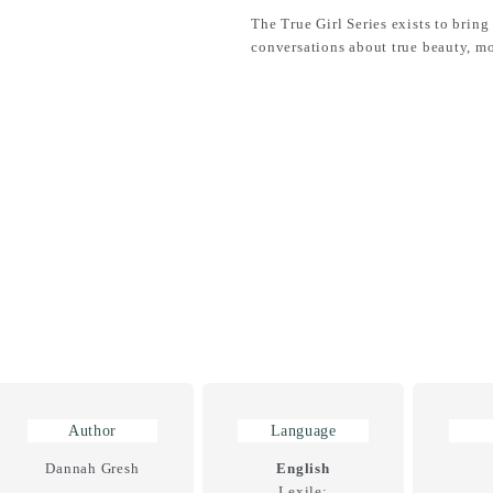
The True Girl Series exists to brin
conversations about true beauty, mo
Author
Language
Dannah Gresh
English
Lexile: