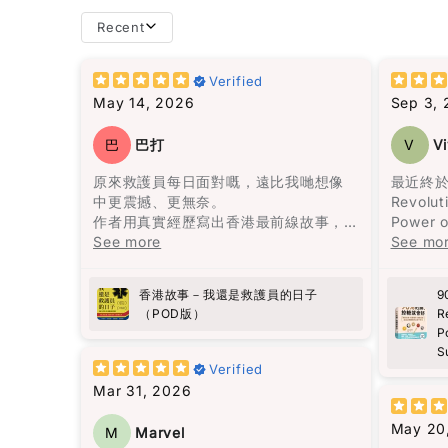
Recent
books t
you fini
Verified
for a wh
May 14, 2026
Sep 3,
I don’t
巴
巴打
V
Vi
books”… 
the list
原來救護員每日面對嘅，遠比我哋想像
最近終於
中更震撼、更無奈。
Revolut
作者用真實經歷寫出香港最前線故事，
Power o
有血有肉，睇完會更加明白生命同人
See more
Suga
See mo
Star rating
性。
向救護員致敬!
作為一
香港故事－我還是救護員的日子
9
經常面
（POD版）
R
午時段
P
醒。但
S
更嚴重
Verified
Mar 31, 2026
書中的
拉再吃
May 20
M
Marvel
物。我