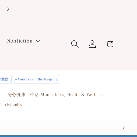
Enjoy free U.S. ground shipping on orders over $100! Use cod
FreeShip100 at checkout.
Log
Nonfiction
Cart
in
西西
Sunrise on the Reaping
e
身心健康 . 生活 Mindfulness, Health & Wellness
istianity