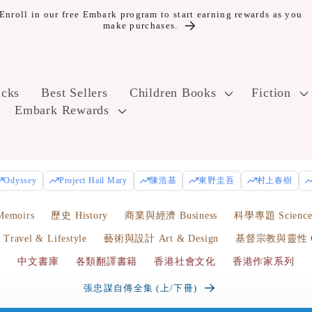
icks
Best Sellers
Children Books
Fiction
Embark Rewards
Odyssey
Project Hail Mary
陳浩基
東野圭吾
村上春樹
emoirs
歷史 History
商業與經濟 Business
科學專題 Scienc
avel & Lifestyle
藝術與設計 Art & Design
基督宗教與靈性 Chr
中文書庫
各類翻譯書籍
香港社會文化
香港作家系列