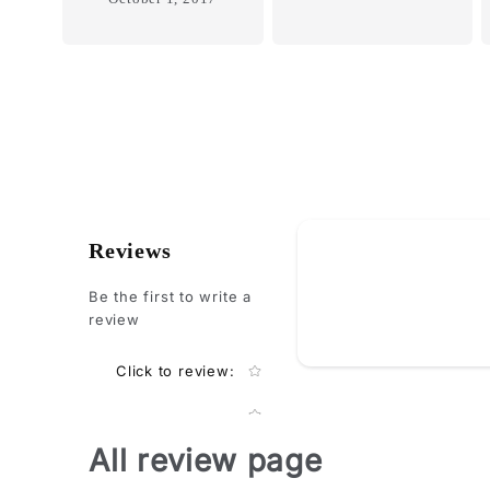
How do you like th
Reviews
Be the first to write a
review
Star rating
Click to review
:
All review page