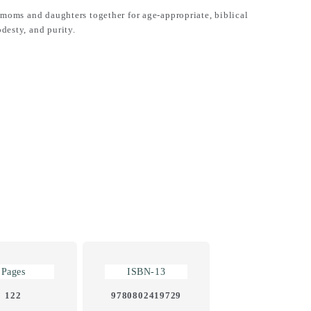
g moms and daughters together for age-appropriate, biblical
desty, and purity.
Pages
ISBN-13
122
9780802419729