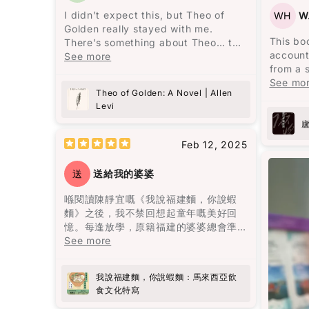
水平變
I didn’t expect this, but Theo of
WH
W
失了。
Golden really stayed with me.
的情況
This bo
There’s something about Theo… the
的改善
account
way he’s written feels almost unreal,
See more
from a 
but in a good way. Like someone
作為亞
signific
See mo
you wish actually exists. At one
風險比其
Theo of Golden: A Novel | Allen
by Chai
point I even thought—this is like
我穩定
Levi
intende
looking at “the face of heaven.” And
並且能
shortco
yes, I kind of hope this becomes a
單而有
escalate
movie someday.
Feb 12, 2025
碌，又
followi
值得一
Dehuai,
It’s the debut novel by Allen Levi,
送
送給我的婆婆
Mao's p
and knowing he didn’t come from a
revealin
typical writing background (he was
喺閱讀陳靜宜嘅《我說福建麵，你說蝦
politica
a songwriter and a lawyer)
麵》之後，我不禁回想起童年嘅美好回
echelon
somehow makes it more special.
憶。每逢放學，原籍福建的婆婆總會準
Party. 
You can feel that it wasn’t written
備熱騰騰嘅福建麵，嗰股熟悉嘅香味，
See more
approac
to impress—it feels personal.
好似時光倒流咁，令我又重新感受到當
skeptici
時嘅溫暖同幸福。
member
What surprised me most is how the
我說福建麵，你說蝦麵：馬來西亞飲
critical
book quietly changes the way you
食文化特寫
呢本書唔單止係講述福建麵同蝦麵嘅歷
the boo
think. It’s not dramatic or fast-