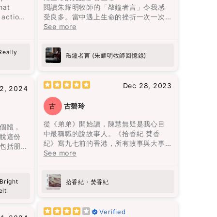
人生。
的人，並思考如何最愛待自己。這本書
）他強
唔單止係食神樂園，更係陳浩基同其他
hat
閱讀朱耀明牧師的「敲鐘者言」令我感
從熱鬧
教會我們，愛是要找一個願意一直陪
是人格
作家嘅文學饗宴，睇得過癮又回味無
 actions
受良多。當中遇上生命的挫折一次一次
為何都
伴、支持並灌溉你的人，而不是將你視
中文
窮。
ge is
的教訓學習經歷細緻的分享，亦成為我
See more
代又一
為可隨時擁有的物品。
只會拿著
girls all
的指南。朱牧加油！💪🏻
代的人
7）他的
come a
最終都
花朵盛開了，正如智者巴觀所說："當你
Really
注自
敲鐘者言 (朱耀明牧師回憶錄)
喜歡上一朵花，你摘下它；當你愛上一
d this
朵花，你天天灌溉它。" 最終，愛是要找
開始就
一個願意一直灌溉你的人，而不是把你
的用字
Dec 28, 2023
法，但
2, 2024
當成可以隨意擁有的人。
浪靜嘻嘻
他居住
有到了
古
古碧玲
的真情
做為“疾風
從《弟弟》開始讀，陳慧無疑是我心目
一代的
個體，
字中，還
中最稱職的說故事人。《拾香紀 焚香
塞甚至
脫這份
“與她走
紀》寫九七前的香港，所有故事與大事
魂，良
包括朋
走進時
紀連結，照常不炫技，寫得讓人在新聞
See more
，才有
些依賴
心儀的
中的事件驚心動魄，回不去的原由來自
過近親
心靈變
香港的爸爸媽媽們的作為與不作為。
直被這
成為我
right
開卷啟頁就放不下的書。
拾香紀・焚香紀
代，也
點點的
調：“別
elt
帶來一
是我要
是我的
Verified
醉的地