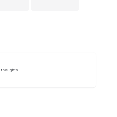
Name
*
Email
r thoughts
Feedback
*
Write 50 more characters and upload 1 more