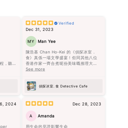
10%
photos review for
OFF discount
這裡建
僅僅是愛情，還包括在愛錯了人之後，
Verified
Add files
王子和公主過著怎樣的生活。她殘酷而
Dec 31, 2023
(Accepts .gif, .jpg, .png and 5MB limit)
真實地描繪了家庭暴力，而我最欣賞的
敍述方
是，她同時呈現了兩人在一起的美好時
MY
Man Yee
流暢無
光，使離開變得比外人想像的更加困
Cancel
Submit
轉換無
難。
陳浩基 Chan Ho-Kei 的《偵探冰室．
驗，讓
食》真係一場文學盛宴！佢同其他八位
里亞諾
書中所描述的身體傷害當然是不可原諒
程，聽
香港作家一齊合煮呢份美味嘅推理大
的，但大部分的暴力是無形的傷害。用
黎智英
餐，每個故事就似一味正宗嘅港式佳
See more
言語貶低、冷漠如同遺棄、情緒的喜怒
是名利
餚，令人回味無窮。陳浩基呢位大廚以
重又魔
無常等，這些都會造成幾乎不可逆的傷
58篇散
《手足》一故事入菜，以灣仔老牌德國
寂靜的
害，且難以展示給他人看，心靈上的痛
2篇關於
菜館「茜茜餐廳」為廚房，將難以拍得
偵探冰室. 食 Detective Cafe
，悠悠
苦更加深刻。
6篇時事
嘅兄弟情仇烹調得淋漓盡致。而《唐人
。低沉
導讀，
街肉醬意粉藏屍案》由神秘作家黑貓C主
望、漫
書中主人公莉莉·布隆離開了那個打她的
識黎智
理，以一道焗肉醬意粉揭示茶餐廳嘅不
16, 2024
Dec 28, 2023
一呈
男人，並打破了母親相同命運的循環。
可告人嘅秘密，真係啱啱好味又出奇制
最終終
勝。其他嘅故事都唔使話，就係味蕾嘅
A
Amanda
閱讀完這本書後，我感到獲得了面對生
子的相
一場奇妙之旅，啲懸疑、驚悚、笑料就
命痛苦的勇氣，將自己視作生命中最愛
的人生哲理
似佐料一樣，調配得恰到好處。呢本書
uper
用生命的見證影響生命