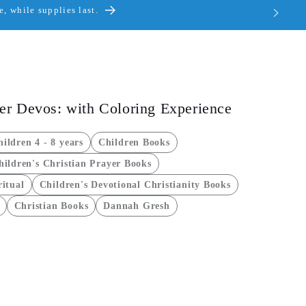
, while supplies last.
r Devos: with Coloring Experience
ildren 4 - 8 years
Children Books
hildren's Christian Prayer Books
ritual
Children's Devotional Christianity Books
Christian Books
Dannah Gresh